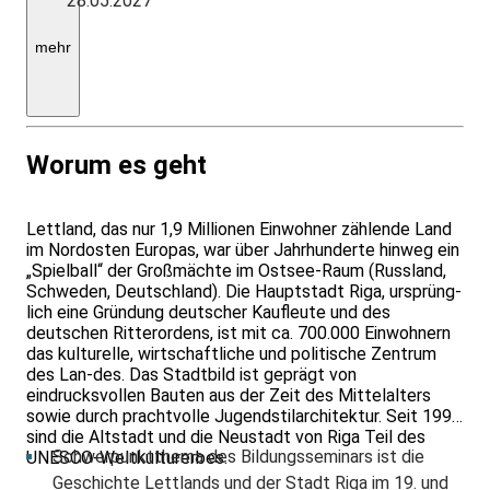
28.05.2027
Unterkunft,
€
190,-
mehr
Einzelzimmerzuschlag,
Anreise
in
Eigenregie
Worum es geht
Lettland, das nur 1,9 Millionen Einwohner zählende Land
im Nordosten Europas, war über Jahrhunderte hinweg ein
„Spielball“ der Großmächte im Ostsee-Raum (Russland,
Schweden, Deutschland). Die Hauptstadt Riga, ursprüng-
lich eine Gründung deutscher Kaufleute und des
deutschen Ritterordens, ist mit ca. 700.000 Einwohnern
das kulturelle, wirtschaftliche und politische Zentrum
des Lan-des. Das Stadtbild ist geprägt von
eindrucksvollen Bauten aus der Zeit des Mittelalters
sowie durch prachtvolle Jugendstilarchitektur. Seit 1997
sind die Altstadt und die Neustadt von Riga Teil des
Schwerpunktthema des Bildungsseminars ist die
UNESCO-Weltkulturerbes.
Geschichte Lettlands und der Stadt Riga im 19. und