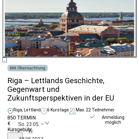
4
Mit Übernachtung
Riga – Lettlands Geschichte,
Gegenwart und
Zukunftsperspektiven in der EU
Riga, Lettland
6 Kurstage
Max. 22 Teilnehmer
850
TERMIN
Weitere Infos &
Anmeldung
möglich
€
Anmeldung
So. 23.05. –
Kursgebühr
Fr.
inkl.