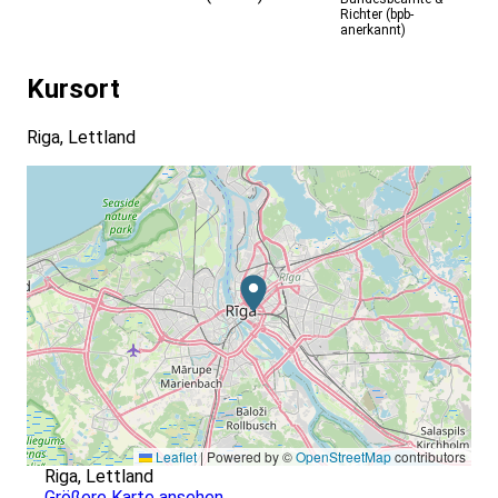
Richter (bpb-
anerkannt)
Kursort
Riga, Lettland
Leaflet
|
Powered by ©
OpenStreetMap
contributors
Riga, Lettland
Größere Karte ansehen