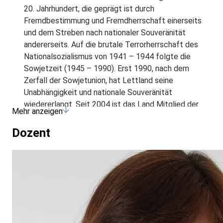
20. Jahrhundert, die geprägt ist durch
Fremdbestimmung und Fremdherrschaft einerseits
und dem Streben nach nationaler Souveränität
andererseits. Auf die brutale Terrorherrschaft des
Nationalsozialismus von 1941 – 1944 folgte die
Sowjetzeit (1945 – 1990). Erst 1990, nach dem
Zerfall der Sowjetunion, hat Lettland seine
Unabhängigkeit und nationale Souveränität
wiedererlangt. Seit 2004 ist das Land Mitglied der
Mehr anzeigen
Europäischen Union und der NATO.
Das Programm besteht sowohl aus Vorträgen und
Dozent
Diskussionen, als auch aus Stadtführungen und
Führungen durch Museen, Gedenkstätten und andere
Erinnerungsorte.
In der Kursgebühr sind 5 Übernachtungen im Hotel
mit Frühstück, 1 x Abendessen, die durchgehende
Reiseleitung und alle Programmpunkte inkludiert.
Das detaillierte Programm, die Inklusivleistungen,