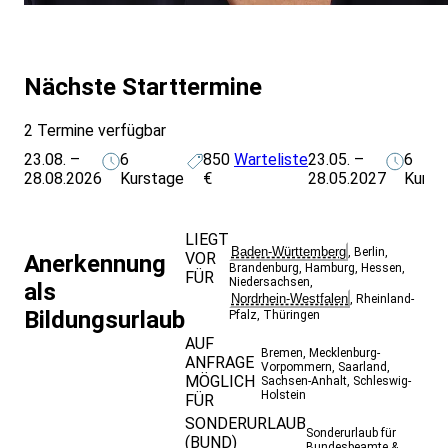
Nächste Starttermine
2 Termine verfügbar
23.08. –
6
850
Warteliste
23.05. –
6
28.08.2026
Kurstage
€
28.05.2027
Kurst
LIEGT
Baden-Württemberg
,
Berlin
,
VOR
Anerkennung
Brandenburg
,
Hamburg
,
Hessen
,
FÜR
Niedersachsen
,
als
Nordrhein-Westfalen
,
Rheinland-
Bildungsurlaub
Pfalz
,
Thüringen
AUF
Bremen
,
Mecklenburg-
ANFRAGE
Vorpommern
,
Saarland
,
MÖGLICH
Sachsen-Anhalt
,
Schleswig-
Holstein
FÜR
SONDERURLAUB
Sonderurlaub für
(BUND)
Bundesbeamte &