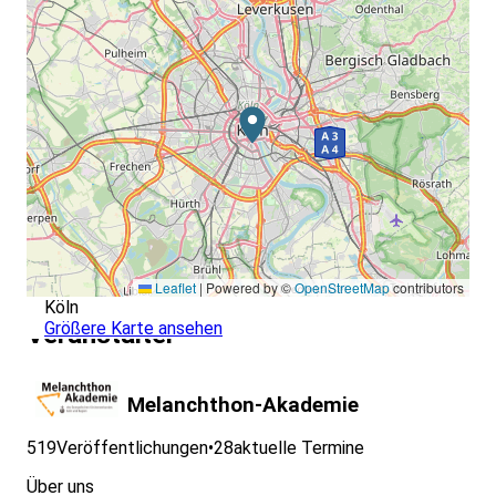
Leaflet
|
Powered by ©
OpenStreetMap
contributors
Köln
Größere Karte ansehen
Veranstalter
Melanchthon-Akademie
519
Veröffentlichungen
•
28
aktuelle Termine
Über uns