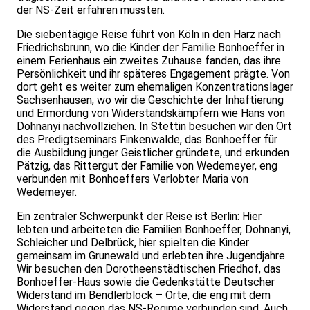
der NS-Zeit erfahren mussten.
Die siebentägige Reise führt von Köln in den Harz nach
Friedrichsbrunn, wo die Kinder der Familie Bonhoeffer in
einem Ferienhaus ein zweites Zuhause fanden, das ihre
Persönlichkeit und ihr späteres Engagement prägte. Von
dort geht es weiter zum ehemaligen Konzentrationslager
Sachsenhausen, wo wir die Geschichte der Inhaftierung
und Ermordung von Widerstandskämpfern wie Hans von
Dohnanyi nachvollziehen. In Stettin besuchen wir den Ort
des Predigtseminars Finkenwalde, das Bonhoeffer für
die Ausbildung junger Geistlicher gründete, und erkunden
Pätzig, das Rittergut der Familie von Wedemeyer, eng
verbunden mit Bonhoeffers Verlobter Maria von
Wedemeyer.
Ein zentraler Schwerpunkt der Reise ist Berlin: Hier
lebten und arbeiteten die Familien Bonhoeffer, Dohnanyi,
Schleicher und Delbrück, hier spielten die Kinder
gemeinsam im Grunewald und erlebten ihre Jugendjahre.
Wir besuchen den Dorotheenstädtischen Friedhof, das
Bonhoeffer-Haus sowie die Gedenkstätte Deutscher
Widerstand im Bendlerblock – Orte, die eng mit dem
Widerstand gegen das NS-Regime verbunden sind. Auch