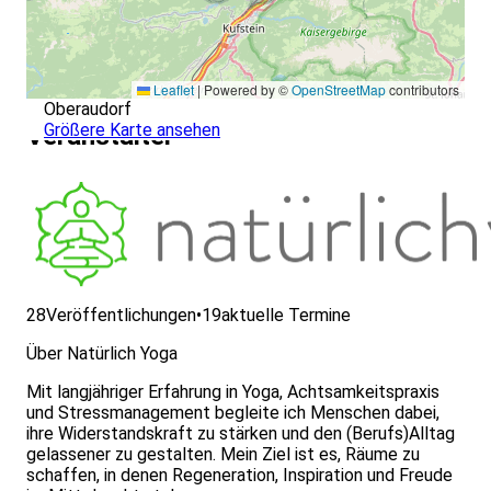
Leaflet
|
Powered by ©
OpenStreetMap
contributors
Oberaudorf
Größere Karte ansehen
Veranstalter
28
Veröffentlichungen
•
19
aktuelle Termine
Über Natürlich Yoga
Mit langjähriger Erfahrung in Yoga, Achtsamkeitspraxis
und Stressmanagement begleite ich Menschen dabei,
ihre Widerstandskraft zu stärken und den (Berufs)Alltag
gelassener zu gestalten. Mein Ziel ist es, Räume zu
schaffen, in denen Regeneration, Inspiration und Freude