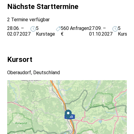
Nächste Starttermine
2 Termine verfügbar
28.06. –
5
560
Anfragen
27.09. –
5
02.07.2027
Kurstage
€
01.10.2027
Kursta
Kursort
Oberaudorf, Deutschland