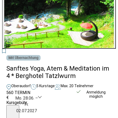
7
Mit Übernachtung
Sanftes Yoga, Atem & Meditation im
4 * Berghotel Tatzlwurm
Oberaudorf
5 Kurstage
Max. 20 Teilnehmer
560
TERMIN
Unverbindlich
Anmeldung
möglich
€
anfragen
Mo. 28.06. –
Kursgebühr
Fr.
inkl.
02.07.2027
MWST,
zzgl.