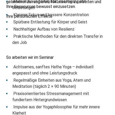
Mehr Ruhe und Stabilität im Umgang mit
gelassener zu reagieren, fokussierter zu arbeiten und
Ihre Ressourcen bewusst einzusetzen.
Belastungen
Klarerer Fokus und bessere Konzentration
Ihre persönlichen Effekte
Spürbare Entlastung für Körper und Geist
Nachhaltiger Aufbau von Resilienz
Praktische Methoden für den direkten Transfer in
den Job
So arbeiten wir im Seminar
Achtsames, sanftes Hatha Yoga – individuell
angepasst und ohne Leistungsdruck
Regelmäßige Einheiten aus Yoga, Atem und
Meditation (täglich 2 × 90 Minuten)
Praxisorientiertes Stressmanagement mit
fundiertem Hintergrundwissen
Impulse aus der Yogaphilosophie für mehr innere
Klarheit