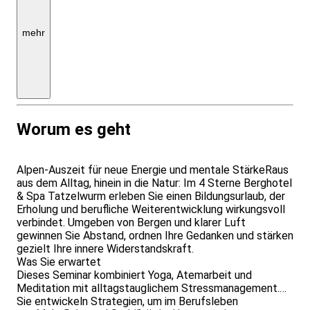
Übernachtung
im
Hotel
mehr
Tatzlwurm
inkl.
Verpflegung
768
Euro
p.P.
Worum es geht
Alpen-Auszeit für neue Energie und mentale StärkeRaus
aus dem Alltag, hinein in die Natur: Im 4 Sterne Berghotel
& Spa Tatzelwurm erleben Sie einen Bildungsurlaub, der
Erholung und berufliche Weiterentwicklung wirkungsvoll
verbindet. Umgeben von Bergen und klarer Luft
gewinnen Sie Abstand, ordnen Ihre Gedanken und stärken
gezielt Ihre innere Widerstandskraft.
Was Sie erwartet
Dieses Seminar kombiniert Yoga, Atemarbeit und
Meditation mit alltagstauglichem Stressmanagement.
Sie entwickeln Strategien, um im Berufsleben