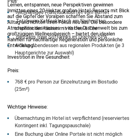
Plus"
Lernen, entspannen, neue Perspektiven gewinnen
Inmitten eines 20 Hektar großen Hotel-Resorts mit Blick
reichhaltiges Frühstücksbuffet vom Buffet
auf die Gipfel der Voralpen schaffen Sie Abstand zum
Tatzlwurm Kaffeeklatsch am Nachmittag:
Alltag und richten Ihren Fokus neu aus. Die besondere
Atmosphäre des Hauses – von der Drachenwelt bis zum
ofenfrischer Kuchen mit Kaffee & Tee
großzügigen Wellnessbereich – bietet den idealen
ganztags freie Softdrinks im Drachen-SPA
Rahmen für nachhaltige Regeneration und persönliche
Entwicklung.
4-Gang-Abendessen aus regionalen Produkten (je 3
Hauptgerichte zur Auswahl)
Investition in Ihre Gesundheit
Preis:
768 € pro Person zur Einzelnutzung im Biostudio
(25m²)
Wichtige Hinweise:
Übernachtung im Hotel ist verpflichtend (reserviertes
Kontingent inkl. Tagungspauschale)
Eine Buchung über Online Portale ist nicht möglich