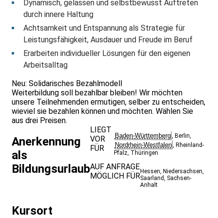
Dynamisch, gelassen und selbstbewusst Auftreten
durch innere Haltung
Achtsamkeit und Entspannung als Strategie für
Leistungsfähigkeit, Ausdauer und Freude im Beruf
Erarbeiten individueller Lösungen für den eigenen
Arbeitsalltag
Neu: Solidarisches Bezahlmodell
Weiterbildung soll bezahlbar bleiben! Wir möchten
unsere Teilnehmenden ermutigen, selber zu entscheiden,
wieviel sie bezahlen können und möchten. Wählen Sie
aus drei Preisen.
LIEGT
Baden-Württemberg
,
Berlin
,
VOR
Anerkennung
Nordrhein-Westfalen
,
Rheinland-
FÜR
als
Pfalz
,
Thüringen
Bildungsurlaub
AUF ANFRAGE
Hessen
,
Niedersachsen
,
MÖGLICH FÜR
Saarland
,
Sachsen-
Anhalt
Kursort