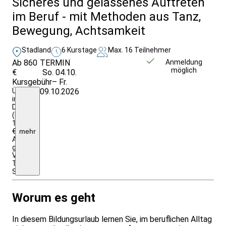
Sicheres und gelassenes Auftreten
im Beruf - mit Methoden aus Tanz,
Bewegung, Achtsamkeit
Stadland
6 Kurstage
Max. 16 Teilnehmer
Ab 860
TERMIN
Weitere Infos &
Anmeldung
möglich
€
So. 04.10.
Anmeldung
Kursgebühr
– Fr.
ÜN
09.10.2026
im
DZ
(EZ
100
€
mehr
Aufpreis
gesamt),
Vollpension,
Tagungshotel,
Seminargebühr
Worum es geht
In diesem Bildungsurlaub lernen Sie, im beruflichen Alltag