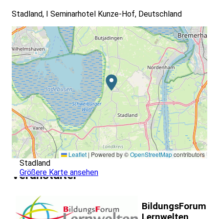
Stadland, I Seminarhotel Kunze-Hof, Deutschland
Leaflet
|
Powered by ©
OpenStreetMap
contributors
Stadland
Größere Karte ansehen
Veranstalter
BildungsForum
Lernwelten