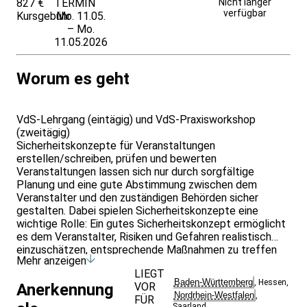
827 €
TERMIN
Weitere Infos &
Nicht länger
verfügbar
Kursgebühr
Mo. 11.05.
Anmeldung
– Mo.
11.05.2026
Worum es geht
VdS-Lehrgang (eintägig) und VdS-Praxisworkshop
(zweitägig)
Sicherheitskonzepte für Veranstaltungen
erstellen/schreiben, prüfen und bewerten
Veranstaltungen lassen sich nur durch sorgfältige
Planung und eine gute Abstimmung zwischen dem
Veranstalter und den zuständigen Behörden sicher
gestalten. Dabei spielen Sicherheitskonzepte eine
wichtige Rolle: Ein gutes Sicherheitskonzept ermöglicht
es dem Veranstalter, Risiken und Gefahren realistisch
einzuschätzen, entsprechende Maßnahmen zu treffen
Mehr anzeigen
und für alle Beteiligten transparent zu dokumentieren.
LIEGT
Auch Sicherheitsbehörden und Versicherer haben ein
Baden-Württemberg
,
Hessen
,
VOR
Anerkennung
großes Interesse daran, dass Veranstaltungen sicher
Nordrhein-Westfalen
,
FÜR
verlaufen. Oft sprechen die verschiedenen Gruppen
Saarland