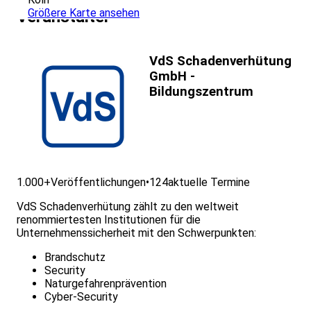
Größere Karte ansehen
Veranstalter
VdS Schadenverhütung
GmbH -
Bildungszentrum
1.000+
Veröffentlichungen
•
124
aktuelle Termine
VdS Schadenverhütung zählt zu den weltweit
renommiertesten Institutionen für die
Unternehmenssicherheit mit den Schwerpunkten:
Brandschutz
Security
Naturgefahrenprävention
Cyber-Security