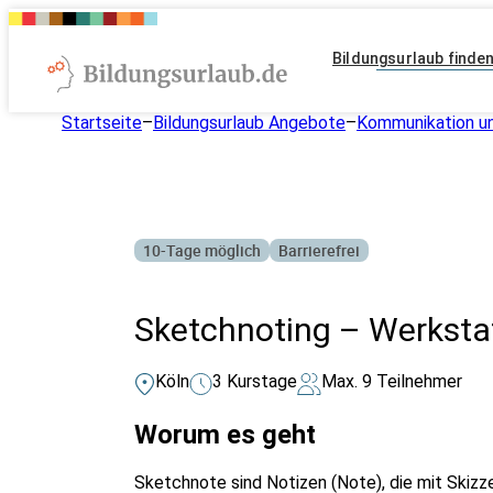
Bildungsurlaub finde
Startseite
–
Bildungsurlaub Angebote
–
Kommunikation un
10-Tage möglich
Barrierefrei
Sketchnoting – Werkstat
Köln
3 Kurstage
Max. 9 Teilnehmer
Worum es geht
Sketchnote sind Notizen (Note), die mit Skizz