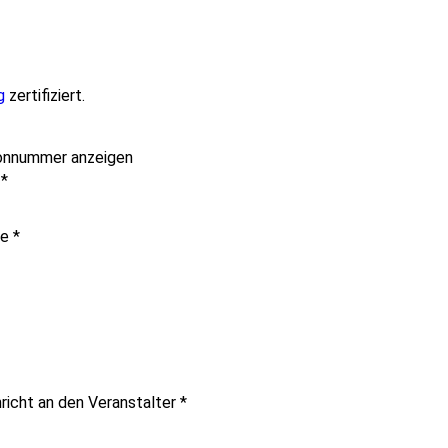
g
zertifiziert.
onnummer anzeigen
e
*
me
*
richt an den Veranstalter
*