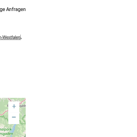
age
Anfragen
,
n-Westfalen
+
−