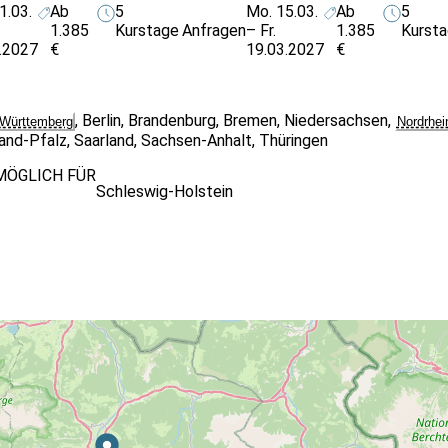
che Berufsfelder geeignet
1.03.
Ab
5
Mo. 15.03.
Ab
5
1.385
Kurstage
Anfragen
– Fr.
1.385
Kurst
r Erfahrungsstufen der Teilnehmenden
.2027
€
19.03.2027
€
,
Berlin
,
Brandenburg
,
Bremen
,
Niedersachsen
,
Württemberg
Nordrhei
land-Pfalz
,
Saarland
,
Sachsen-Anhalt
,
Thüringen
MÖGLICH FÜR
Schleswig-Holstein