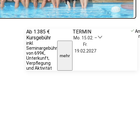
Ab 1.385 €
TERMIN
Unverbindlich
A
Kursgebühr
anfragen
Mo. 15.02. –
inkl.
Fr.
Seminargebühr
19.02.2027
von 699€,
mehr
Unterkunft,
Verpflegung
und Aktivität