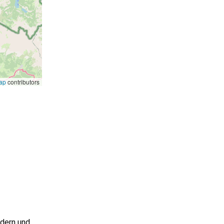
ap
contributors
ndern und