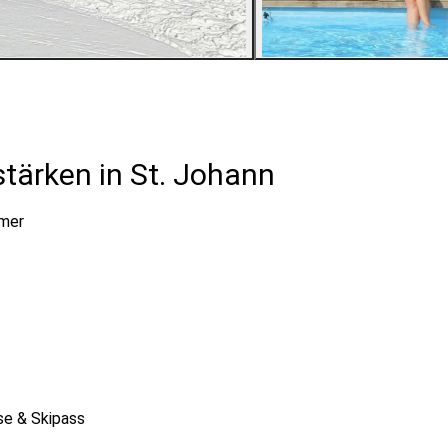
2
Bilder ansehen
stärken in St. Johann
hmer
ise & Skipass