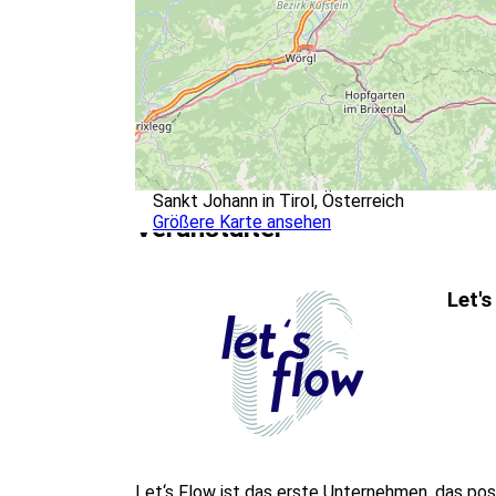
Sankt Johann in Tirol, Österreich
Größere Karte ansehen
Veranstalter
Let'
Let‘s Flow ist das erste Unternehmen, das pos