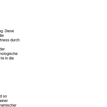
ng. Diese
die
itness durch
der
chologische
e in die
nd so
einer
ynamischer