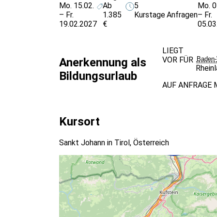
- Inhalte und Methoden sind für unterschiedli
Mo. 15.02.
Ab
5
Mo. 0
- Kein Vorwissen nötig
– Fr.
1.385
Kurstage
Anfragen
– Fr.
- Individuelle Betreuung bei unterschiedliche
19.02.2027
€
05.03
LIEGT
VOR FÜR
Baden-
Anerkennung als
Rhein
Bildungsurlaub
AUF ANFRAGE 
Kursort
Sankt Johann in Tirol, Österreich