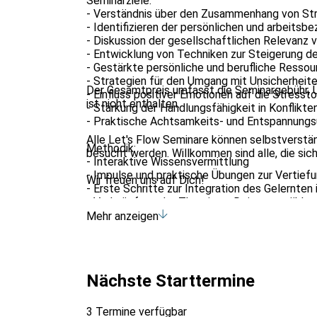
Seminarziele:
- Verständnis über den Zusammenhang von Str
- Identifizieren der persönlichen und arbeits
- Diskussion der gesellschaftlichen Relevanz v
- Entwicklung von Techniken zur Steigerung de
- Gestärkte persönliche und berufliche Ressourc
- Strategien für den Umgang mit Unsicherheite
Der Gesamtpreis umfasst die Seminargebühr, 
- Einfluss positiver Emotionen auf die Stresst
ist nicht enthalten.
- Stärkung der Handlungsfähigkeit in Konflikt
- Praktische Achtsamkeits- und Entspannungsü
‍Alle Let's Flow Seminare können selbstverstä
Methodik:
besucht werden. Willkommen sind alle, die si
- Interaktive Wissensvermittlung
- Impulse und praktische Übungen zur Vertiefu
Wir freuen uns auf Dich!
- Erste Schritte zur Integration des Gelernten 
- Verknüpfung der Theorie zu Deiner gewählten
- Fundierte wissenschaftliche Erkenntnisse
Mehr anzeigen
- Didaktische Methoden basierend auf Lern- 
Qualifikation der Trainer*innen:
- Trainer*innen mit Bachelor/Master of Scienc
Nächste Starttermine
Zielgruppe & Betreuung:
- Zielgruppe sind alle Interessierten:
3 Termine verfügbar