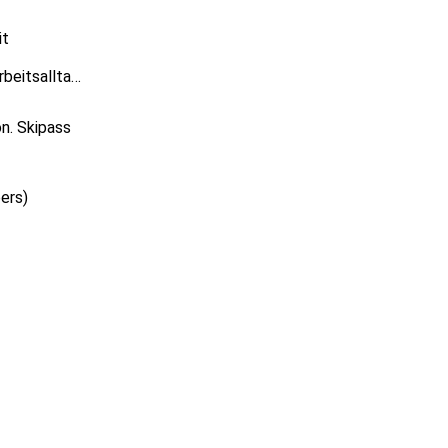
it
rbeitsalltag
n. Skipass
ers)