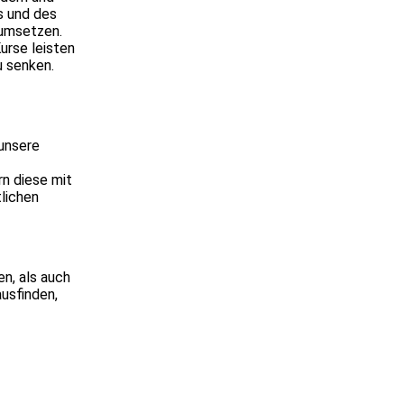
s und des
 umsetzen.
urse leisten
u senken.
 unsere
rn diese mit
lichen
n, als auch
usfinden,