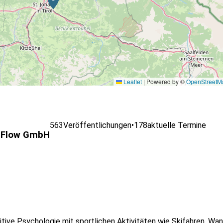
Leaflet
|
Powered by ©
OpenStreetM
563
Veröffentlichungen
•
178
aktuelle Termine
s Flow GmbH
itive Psychologie mit sportlichen Aktivitäten wie Skifahren, Wa