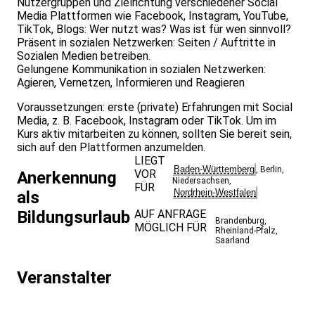
Nutzergruppen und Zielrichtung verschiedener Social
Media Plattformen wie Facebook, Instagram, YouTube,
TikTok, Blogs: Wer nutzt was? Was ist für wen sinnvoll?
Präsent in sozialen Netzwerken: Seiten / Auftritte in
Sozialen Medien betreiben.
Gelungene Kommunikation in sozialen Netzwerken:
Agieren, Vernetzen, Informieren und Reagieren
Voraussetzungen: erste (private) Erfahrungen mit Social
Media, z. B. Facebook, Instagram oder TikTok. Um im
Kurs aktiv mitarbeiten zu können, sollten Sie bereit sein,
sich auf den Plattformen anzumelden.
LIEGT
Baden-Württemberg
,
Berlin
,
VOR
Anerkennung
Niedersachsen
,
FÜR
Nordrhein-Westfalen
als
Bildungsurlaub
AUF ANFRAGE
Brandenburg
,
MÖGLICH FÜR
Rheinland-Pfalz
,
Saarland
Veranstalter