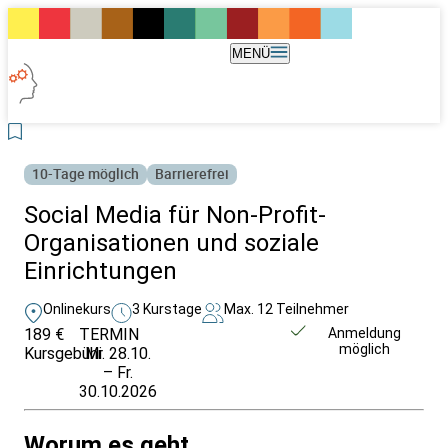
MENÜ
10-Tage möglich
Barrierefrei
Social Media für Non-Profit-
Organisationen und soziale
Einrichtungen
Onlinekurs
3 Kurstage
Max. 12 Teilnehmer
189 €
TERMIN
Weitere Infos &
Anmeldung
möglich
Kursgebühr
Mi. 28.10.
Anmeldung
– Fr.
30.10.2026
Worum es geht