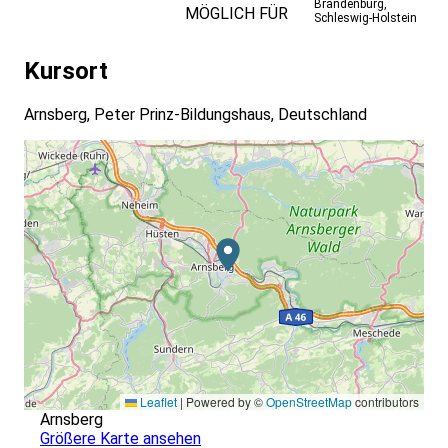
Brandenburg
,
MÖGLICH FÜR
Schleswig-Holstein
Kursort
Arnsberg, Peter Prinz-Bildungshaus, Deutschland
Leaflet
|
Powered by ©
OpenStreetMap
contributors
Arnsberg
Größere Karte ansehen
Veranstalter