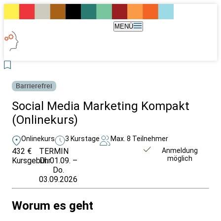
MENÜ
Barrierefrei
Social Media Marketing Kompakt
(Onlinekurs)
Onlinekurs
3 Kurstage
Max. 8 Teilnehmer
432 €
TERMIN
Weitere Infos &
Anmeldung
möglich
Kursgebühr
Di. 01.09. –
Anmeldung
Do.
03.09.2026
Worum es geht