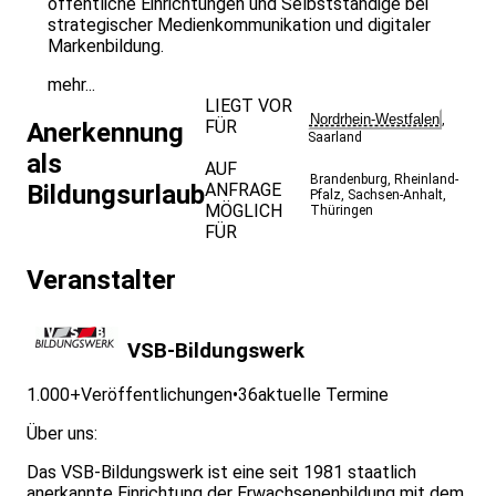
öffentliche Einrichtungen und Selbstständige bei
strategischer Medienkommunikation und digitaler
Markenbildung.
mehr...
LIEGT VOR
Nordrhein-Westfalen
,
FÜR
Anerkennung
Saarland
als
AUF
Brandenburg
,
Rheinland-
Bildungsurlaub
ANFRAGE
Pfalz
,
Sachsen-Anhalt
,
MÖGLICH
Thüringen
FÜR
Veranstalter
VSB-Bildungswerk
1.000+
Veröffentlichungen
•
36
aktuelle Termine
Über uns:
Das VSB-Bildungswerk ist eine seit 1981 staatlich
anerkannte Einrichtung der Erwachsenenbildung mit dem