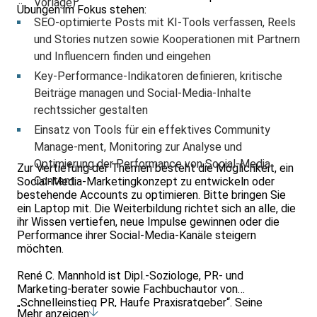
Vorlage)
Übungen im Fokus stehen:
SEO-optimierte Posts mit KI-Tools verfassen, Reels
und Stories nutzen sowie Kooperationen mit Partnern
und Influencern finden und eingehen
Key-Performance-Indikatoren definieren, kritische
Beiträge managen und Social-Media-Inhalte
rechtssicher gestalten
Einsatz von Tools für ein effektives Community
Manage-ment, Monitoring zur Analyse und
Optimierung der Performance von Social-Media
Zur Vertiefung der Themen besteht die Möglichkeit, ein
Content
Social-Media-Marketingkonzept zu entwickeln oder
bestehende Accounts zu optimieren. Bitte bringen Sie
ein Laptop mit. Die Weiterbildung richtet sich an alle, die
ihr Wissen vertiefen, neue Impulse gewinnen oder die
Performance ihrer Social-Media-Kanäle steigern
möchten.
René C. Mannhold ist Dipl.-Soziologe, PR- und
Marketing-berater sowie Fachbuchautor von
„Schnelleinstieg PR, Haufe Praxisratgeber“. Seine
Mehr anzeigen
Spezialisierung als Trainer umfasst die Themen Online-