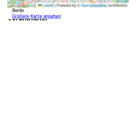
Leaflet
|
Powered by ©
OpenStreetMap
contributors
Berlin
Größere Karte ansehen
Veranstalter