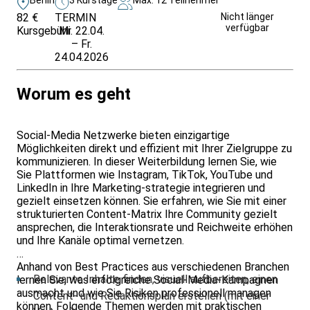
82 €
TERMIN
Unverbindlich
Nicht länger
verfügbar
Kursgebühr
Mi. 22.04.
anfragen
– Fr.
24.04.2026
Worum es geht
Social-Media Netzwerke bieten einzigartige
Möglichkeiten direkt und effizient mit Ihrer Zielgruppe zu
kommunizieren. In dieser Weiterbildung lernen Sie, wie
Sie Plattformen wie Instagram, TikTok, YouTube und
LinkedIn in Ihre Marketing-strategie integrieren und
gezielt einsetzen können. Sie erfahren, wie Sie mit einer
strukturierten Content-Matrix Ihre Community gezielt
ansprechen, die Interaktionsrate und Reichweite erhöhen
und Ihre Kanäle optimal vernetzen.
Anhand von Best Practices aus verschiedenen Branchen
Relevante Inhalte finden, visuell aufbereiten, einen
lernen Sie, was erfolgreiche Social-Media-Kampagnen
ausmacht und wie Sie Risiken professionell managen
Content- und Redaktionsplan erstellen (mit einer
können. Folgende Themen werden mit praktischen