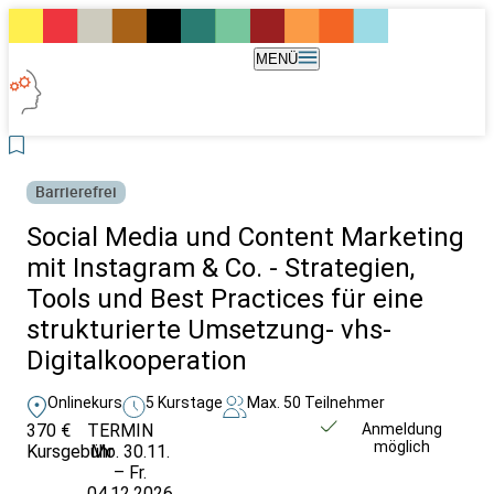
MENÜ
Barrierefrei
Social Media und Content Marketing
mit Instagram & Co. - Strategien,
Tools und Best Practices für eine
strukturierte Umsetzung- vhs-
Digitalkooperation
Onlinekurs
5 Kurstage
Max. 50 Teilnehmer
370 €
TERMIN
Weitere Infos &
Anmeldung
möglich
Kursgebühr
Mo. 30.11.
Anmeldung
– Fr.
04.12.2026