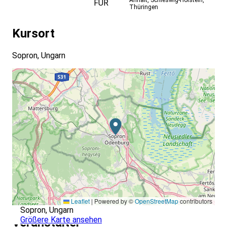
FÜR
Thüringen
Kursort
Sopron, Ungarn
Leaflet
|
Powered by ©
OpenStreetMap
contributors
Sopron, Ungarn
Größere Karte ansehen
Veranstalter