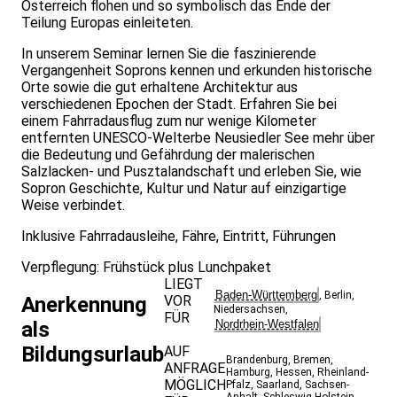
Österreich flohen und so symbolisch das Ende der
Teilung Europas einleiteten.
In unserem Seminar lernen Sie die faszinierende
Vergangenheit Soprons kennen und erkunden historische
Orte sowie die gut erhaltene Architektur aus
verschiedenen Epochen der Stadt. Erfahren Sie bei
einem Fahrradausflug zum nur wenige Kilometer
entfernten UNESCO-Welterbe Neusiedler See mehr über
die Bedeutung und Gefährdung der malerischen
Salzlacken- und Pusztalandschaft und erleben Sie, wie
Sopron Geschichte, Kultur und Natur auf einzigartige
Weise verbindet.
Inklusive Fahrradausleihe, Fähre, Eintritt, Führungen
Verpflegung: Frühstück plus Lunchpaket
LIEGT
Baden-Württemberg
,
Berlin
,
VOR
Anerkennung
Niedersachsen
,
FÜR
Nordrhein-Westfalen
als
Bildungsurlaub
AUF
Brandenburg
,
Bremen
,
ANFRAGE
Hamburg
,
Hessen
,
Rheinland-
MÖGLICH
Pfalz
,
Saarland
,
Sachsen-
Anhalt
,
Schleswig-Holstein
,