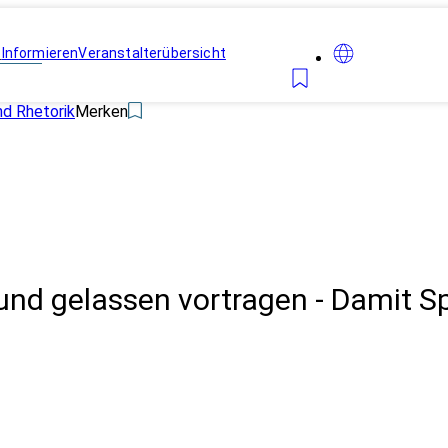
n
Informieren
Veranstalterübersicht
d Rhetorik
Merken
nd gelassen vortragen - Damit S