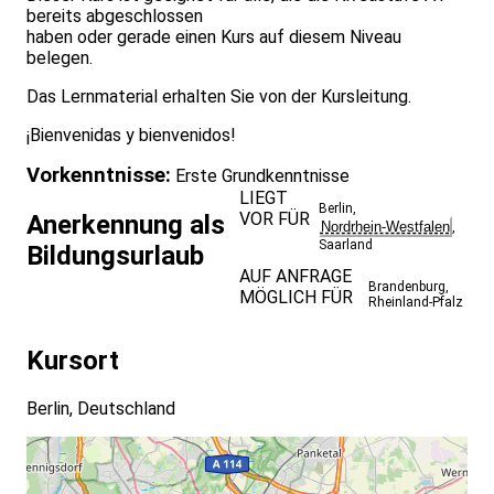
bereits abgeschlossen
haben oder gerade einen Kurs auf diesem Niveau
belegen.
Das Lernmaterial erhalten Sie von der Kursleitung.
¡Bienvenidas y bienvenidos!
Vorkenntnisse:
Erste Grundkenntnisse
LIEGT
Berlin
,
VOR FÜR
Anerkennung als
Nordrhein-Westfalen
,
Saarland
Bildungsurlaub
AUF ANFRAGE
Brandenburg
,
MÖGLICH FÜR
Rheinland-Pfalz
Kursort
Berlin, Deutschland