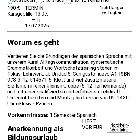
190 €
TERMIN
Weitere Infos &
Nicht länger
verfügbar
Kursgebühr
Mo. 13.07.
Anmeldung
– Fr.
17.07.2026
Worum es geht
Vertiefen Sie die Grundlagen der spanischen Sprache mit
unserem Kurs! Alltagskommunikation, systematische
Grammatikarbeit und Wortschatztraining stehen im
Fokus. Lehrwerk: ab Unidad 5, Con gusto nuevo A1, ISBN
978-3-12-514671-6, Klett und viel Zusatzmaterial.
Sie lernen in einer kleinen Gruppe (6-12 Teilnehmende)
und mit einer qualifizierten und erfahrenen Lehrkraft.
Unterrichtszeiten sind Montag bis Freitag von 09-14.30
Uhr inklusive Pausen.
Vorkenntnisse:
1 Semester Spanisch
LIEGT
Nordrhein-
VOR FÜR
Anerkennung als
Westfalen
Bildungsurlaub