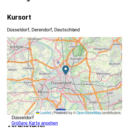
Kursort
Düsseldorf, Derendorf, Deutschland
Leaflet
|
Powered by ©
OpenStreetMap
contributors
Düsseldorf
Größere Karte ansehen
Veranstalter