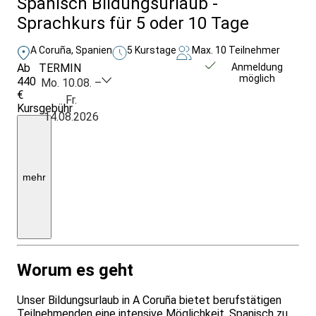
Spanisch Bildungsurlaub -
Sprachkurs für 5 oder 10 Tage
A Coruña, Spanien
5 Kurstage
Max. 10 Teilnehmer
Ab
TERMIN
Unverbindlich
Anmeldung
möglich
440
anfragen
Mo. 10.08. –
€
Fr.
Kursgebühr
14.08.2026
Preis
ohne
Unterkunft
(optional
buchbar
ab
mehr
ca.
30
€
pro
Nacht)
Worum es geht
Unser Bildungsurlaub in A Coruña bietet berufstätigen
Teilnehmenden eine intensive Möglichkeit, Spanisch zu