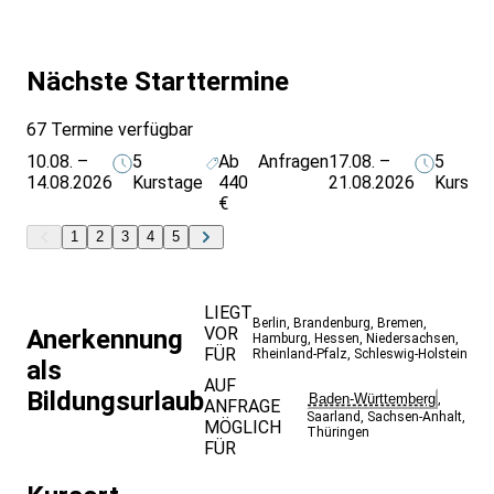
Nächste Starttermine
67 Termine verfügbar
10.08. –
5
Ab
Anfragen
17.08. –
5
14.08.2026
Kurstage
440
21.08.2026
Kursta
€
1
2
3
4
5
LIEGT
Berlin
,
Brandenburg
,
Bremen
,
VOR
Anerkennung
Hamburg
,
Hessen
,
Niedersachsen
,
FÜR
Rheinland-Pfalz
,
Schleswig-Holstein
als
AUF
Bildungsurlaub
Baden-Württemberg
,
ANFRAGE
Saarland
,
Sachsen-Anhalt
,
MÖGLICH
Thüringen
FÜR