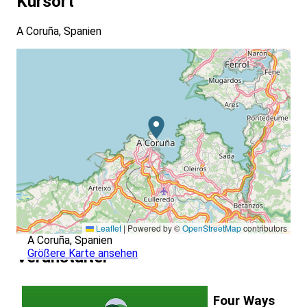
Kursort
A Coruña, Spanien
Leaflet
|
Powered by ©
OpenStreetMap
contributors
A Coruña, Spanien
Größere Karte ansehen
Veranstalter
Four Ways