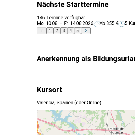
Nächste Starttermine
146 Termine verfügbar
Mo. 10.08. – Fr. 14.08.2026
Ab 355 €
5 Ku
1
2
3
4
5
Anerkennung als Bildungsurla
Kursort
Valencia, Spanien
(oder Online)