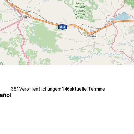
381
Veröffentlichungen
•
146
aktuelle Termine
pañol