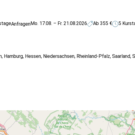
stage
Mo. 17.08. – Fr. 21.08.2026
Ab 355 €
5 Kurst
Anfragen
n
,
Hamburg
,
Hessen
,
Niedersachsen
,
Rheinland-Pfalz
,
Saarland
,
S