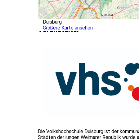
Duisburg
Größere Karte ansehen
Veranstalter
Die Volkshochschule Duisburg ist der kommunal
Städten der jungen Weimarer Republik wurde au