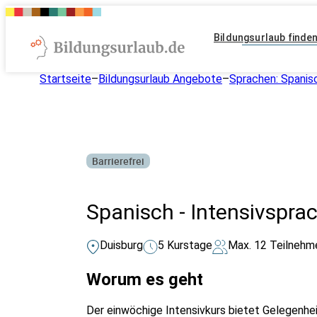
Bildungsurlaub finde
Startseite
–
Bildungsurlaub Angebote
–
Sprachen: Spanis
Barrierefrei
Spanisch - Intensivspra
Duisburg
5 Kurstage
Max. 12 Teilnehm
Worum es geht
Der einwöchige Intensivkurs bietet Gelegenhei