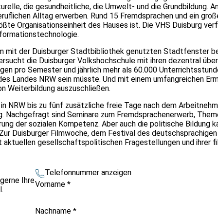
turelle, die gesundheitliche, die Umwelt- und die Grundbildung.
eruflichen Alltag erwerben. Rund 15 Fremdsprachen und ein groß
rößte Organisationseinheit des Hauses ist. Die VHS Duisburg ver
nformationstechnologie.
mit der Duisburger Stadtbibliothek genutzten Stadtfenster bet
ersucht die Duisburger Volkshochschule mit ihren dezentral ü
ngen pro Semester und jährlich mehr als 60.000 Unterrichtsstund
des Landes NRW sein müsste. Und mit einem umfangreichen Erm
on Weiterbildung auszuschließen.
mer in NRW bis zu fünf zusätzliche freie Tage nach dem Arbeit
g. Nachgefragt sind Seminare zum Fremdsprachenerwerb, Theme
erung der sozialen Kompetenz. Aber auch die politische Bildung
Zur Duisburger Filmwoche, dem Festival des deutschsprachigen
 aktuellen gesellschaftspolitischen Fragestellungen und ihrer f
Telefonnummer anzeigen
gerne Ihre
Vorname
*
.
Nachname
*