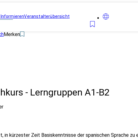
n
Informieren
Veranstalterübersicht
ch
Merken
chkurs - Lerngruppen A1-B2
er
t, in kürzester Zeit Basiskenntnisse der spanischen Sprache zu