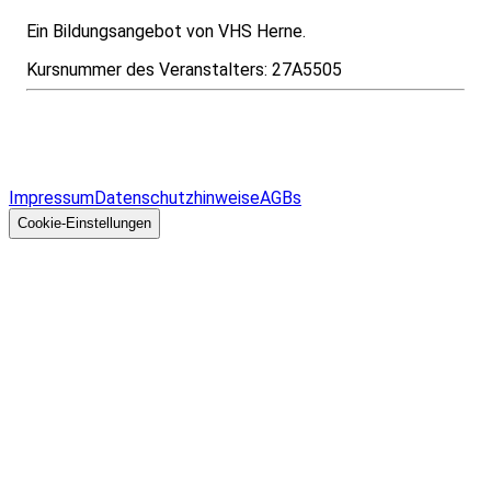
Ein Bildungsangebot von VHS Herne.
Kursnummer des Veranstalters:
27A5505
Infos & Gesetze nach Bundesland
Überblick
Allgemeines
Impressum
Datenschutzhinweise
AGBs
© 2026 EGcom
GmbH
Cookie-Einstellungen