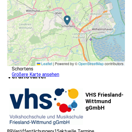
Leaflet
|
Powered by ©
OpenStreetMap
contributors
Schortens
Größere Karte ansehen
Veranstalter
VHS Friesland-
Wittmund
gGmbH
89
Veröffentlichungen
•
15
aktuelle Termine