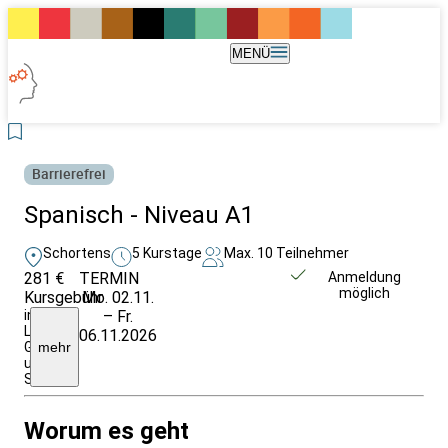
MENÜ
Barrierefrei
Spanisch - Niveau A1
Schortens
5 Kurstage
Max. 10 Teilnehmer
281 €
TERMIN
Unverbindlich
Anmeldung
möglich
Kursgebühr
Mo. 02.11.
anfragen
inkl.
– Fr.
Lehrbuch,
06.11.2026
Getränke
mehr
und
Snacks
Worum es geht