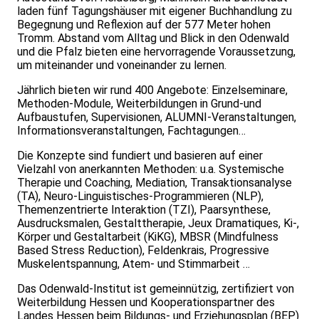
laden fünf Tagungshäuser mit eigener Buchhandlung zu
Begegnung und Reflexion auf der 577 Meter hohen
Tromm. Abstand vom Alltag und Blick in den Odenwald
und die Pfalz bieten eine hervorragende Voraussetzung,
um miteinander und voneinander zu lernen.
Jährlich bieten wir rund 400 Angebote: Einzelseminare,
Methoden-Module, Weiterbildungen in Grund-und
Aufbaustufen, Supervisionen, ALUMNI-Veranstaltungen,
Informationsveranstaltungen, Fachtagungen…
Die Konzepte sind fundiert und basieren auf einer
Vielzahl von anerkannten Methoden: u.a. Systemische
Therapie und Coaching, Mediation, Transaktionsanalyse
(TA), Neuro-Linguistisches-Programmieren (NLP),
Themenzentrierte Interaktion (TZI), Paarsynthese,
Ausdrucksmalen, Gestalttherapie, Jeux Dramatiques, Ki-,
Körper und Gestaltarbeit (KiKG), MBSR (Mindfulness
Based Stress Reduction), Feldenkrais, Progressive
Muskelentspannung, Atem- und Stimmarbeit …
Das Odenwald-Institut ist gemeinnützig, zertifiziert von
Weiterbildung Hessen und Kooperationspartner des
Landes Hessen beim Bildungs- und Erziehungsplan (BEP)