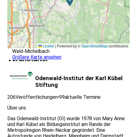
Leaflet
|
Powered by ©
OpenStreetMap
contributors
Wald-Michelbach
Größere Karte ansehen
Veranstalter
Odenwald-Institut der Karl Kübel
Stiftung
206
Veröffentlichungen
•
99
aktuelle Termine
Über uns
Das Odenwald-Institut (OI) wurde 1978 von Mary Anne
und Karl Kübel als Bildungsinstitut am Rande der
Metropolregion Rhein-Neckar gegründet. Eine
Autostunde von Heidelberg, Mannheim und Darmstadt