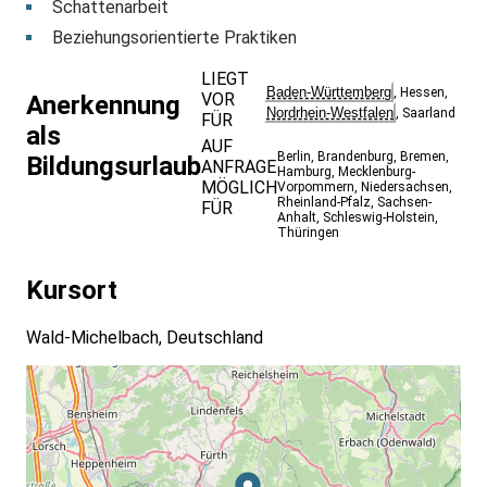
Schattenarbeit
Beziehungsorientierte Praktiken
LIEGT
Baden-Württemberg
,
Hessen
,
VOR
Anerkennung
Nordrhein-Westfalen
,
Saarland
FÜR
als
AUF
Berlin
,
Brandenburg
,
Bremen
,
Bildungsurlaub
ANFRAGE
Hamburg
,
Mecklenburg-
MÖGLICH
Vorpommern
,
Niedersachsen
,
Rheinland-Pfalz
,
Sachsen-
FÜR
Anhalt
,
Schleswig-Holstein
,
Thüringen
Kursort
Wald-Michelbach, Deutschland