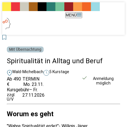
MENÜ
Mit Übernachtung
Spiritualität in Alltag und Beruf
Wald-Michelbach
5 Kurstage
Ab 490
TERMIN
Unverbindlich
Anmeldung
möglich
€
Mo. 23.11.
anfragen
Kursgebühr
– Fr.
zzgl.
27.11.2026
Ü/V
Worum es geht
"Wahre Spiritualität erdet"- Willigis Jäger