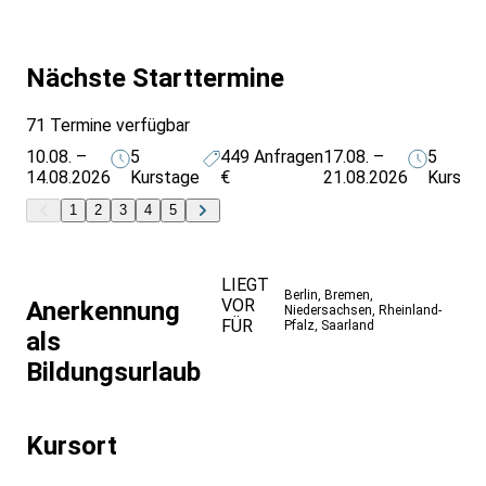
Sprachreisen gehört zu den erfahrensten Anbietern für
Bildungsurlaub in Deutschland.
Nächste Starttermine
71 Termine verfügbar
10.08. –
5
449
Anfragen
17.08. –
5
14.08.2026
Kurstage
€
21.08.2026
Kursta
1
2
3
4
5
LIEGT
Berlin
,
Bremen
,
VOR
Anerkennung
Niedersachsen
,
Rheinland-
FÜR
Pfalz
,
Saarland
als
Bildungsurlaub
Kursort