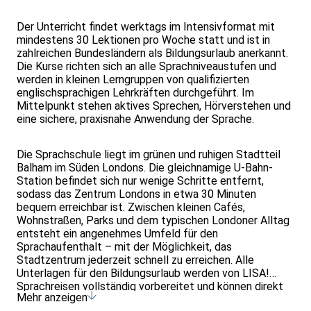
Der Unterricht findet werktags im Intensivformat mit
mindestens 30 Lektionen pro Woche statt und ist in
zahlreichen Bundesländern als Bildungsurlaub anerkannt.
Die Kurse richten sich an alle Sprachniveaustufen und
werden in kleinen Lerngruppen von qualifizierten
englischsprachigen Lehrkräften durchgeführt. Im
Mittelpunkt stehen aktives Sprechen, Hörverstehen und
eine sichere, praxisnahe Anwendung der Sprache.
Die Sprachschule liegt im grünen und ruhigen Stadtteil
Balham im Süden Londons. Die gleichnamige U-Bahn-
Station befindet sich nur wenige Schritte entfernt,
sodass das Zentrum Londons in etwa 30 Minuten
bequem erreichbar ist. Zwischen kleinen Cafés,
Wohnstraßen, Parks und dem typischen Londoner Alltag
entsteht ein angenehmes Umfeld für den
Sprachaufenthalt – mit der Möglichkeit, das
Stadtzentrum jederzeit schnell zu erreichen. Alle
Unterlagen für den Bildungsurlaub werden von LISA!
Sprachreisen vollständig vorbereitet und können direkt
Mehr anzeigen
beim Arbeitgeber eingereicht werden. LISA!