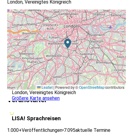
London, Vereinigtes Königreich
Leaflet
|
Powered by ©
OpenStreetMap
contributors
London, Vereinigtes Königreich
Größere Karte ansehen
Veranstalter
LISA! Sprachreisen
1.000+
Veröffentlichungen
•
7.095
aktuelle Termine