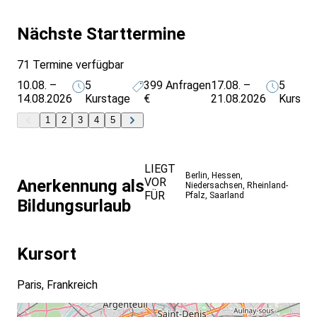
Nächste Starttermine
71 Termine verfügbar
10.08. –
5
399
Anfragen
17.08. –
5
14.08.2026
Kurstage
€
21.08.2026
Kursta
1
2
3
4
5
LIEGT
Berlin
,
Hessen
,
VOR
Anerkennung als
Niedersachsen
,
Rheinland-
FÜR
Pfalz
,
Saarland
Bildungsurlaub
Kursort
Paris, Frankreich