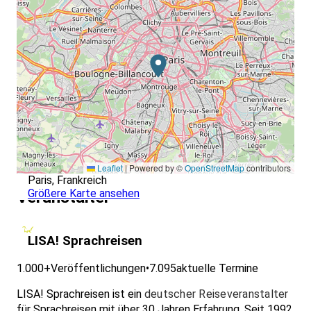
Leaflet
|
Powered by ©
OpenStreetMap
contributors
Paris, Frankreich
Größere Karte ansehen
Veranstalter
LISA! Sprachreisen
1.000+
Veröffentlichungen
•
7.095
aktuelle Termine
LISA! Sprachreisen ist ein
deutscher Reiseveranstalter
für Sprachreisen mit über 30 Jahren Erfahrung. Seit 1992