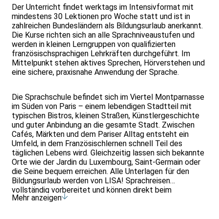
Der Unterricht findet werktags im Intensivformat mit
mindestens 30 Lektionen pro Woche statt und ist in
zahlreichen Bundesländern als Bildungsurlaub anerkannt.
Die Kurse richten sich an alle Sprachniveaustufen und
werden in kleinen Lerngruppen von qualifizierten
französischsprachigen Lehrkräften durchgeführt. Im
Mittelpunkt stehen aktives Sprechen, Hörverstehen und
eine sichere, praxisnahe Anwendung der Sprache.
Die Sprachschule befindet sich im Viertel Montparnasse
im Süden von Paris – einem lebendigen Stadtteil mit
typischen Bistros, kleinen Straßen, Künstlergeschichte
und guter Anbindung an die gesamte Stadt. Zwischen
Cafés, Märkten und dem Pariser Alltag entsteht ein
Umfeld, in dem Französischlernen schnell Teil des
täglichen Lebens wird. Gleichzeitig lassen sich bekannte
Orte wie der Jardin du Luxembourg, Saint-Germain oder
die Seine bequem erreichen. Alle Unterlagen für den
Bildungsurlaub werden von LISA! Sprachreisen
vollständig vorbereitet und können direkt beim
Mehr anzeigen
Arbeitgeber eingereicht werden. LISA! Sprachreisen
gehört zu den erfahrensten Anbietern für Bildungsurlaub
in Deutschland.