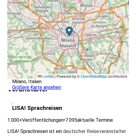
Leaflet
|
Powered by ©
OpenStreetMap
contributors
Milano, Italien
Größere Karte ansehen
Veranstalter
LISA! Sprachreisen
1.000+
Veröffentlichungen
•
7.095
aktuelle Termine
LISA! Sprachreisen ist ein
deutscher Reiseveranstalter