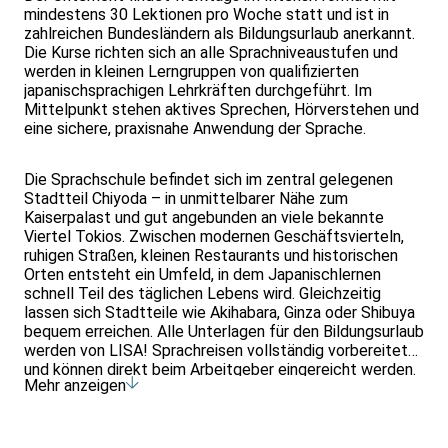
mindestens 30 Lektionen pro Woche statt und ist in
zahlreichen Bundesländern als Bildungsurlaub anerkannt.
Die Kurse richten sich an alle Sprachniveaustufen und
werden in kleinen Lerngruppen von qualifizierten
japanischsprachigen Lehrkräften durchgeführt. Im
Mittelpunkt stehen aktives Sprechen, Hörverstehen und
eine sichere, praxisnahe Anwendung der Sprache.
Die Sprachschule befindet sich im zentral gelegenen
Stadtteil Chiyoda – in unmittelbarer Nähe zum
Kaiserpalast und gut angebunden an viele bekannte
Viertel Tokios. Zwischen modernen Geschäftsvierteln,
ruhigen Straßen, kleinen Restaurants und historischen
Orten entsteht ein Umfeld, in dem Japanischlernen
schnell Teil des täglichen Lebens wird. Gleichzeitig
lassen sich Stadtteile wie Akihabara, Ginza oder Shibuya
bequem erreichen. Alle Unterlagen für den Bildungsurlaub
werden von LISA! Sprachreisen vollständig vorbereitet
und können direkt beim Arbeitgeber eingereicht werden.
Mehr anzeigen
LISA! Sprachreisen gehört zu den erfahrensten
Anbietern für Bildungsurlaub in Deutschland.