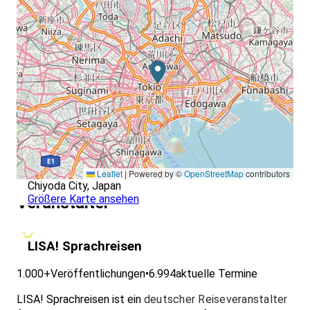
Leaflet
|
Powered by ©
OpenStreetMap
contributors
Chiyoda City, Japan
Größere Karte ansehen
Veranstalter
LISA! Sprachreisen
1.000+
Veröffentlichungen
•
6.994
aktuelle Termine
LISA! Sprachreisen ist ein
deutscher Reiseveranstalter