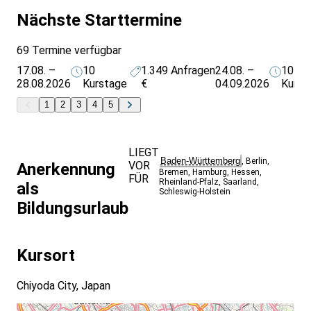
Nächste Starttermine
69 Termine verfügbar
17.08. –
10
1.349
Anfragen
24.08. –
10
28.08.2026
Kurstage
€
04.09.2026
Kurst
1
2
3
4
5
LIEGT
Baden-Württemberg
,
Berlin
,
VOR
Anerkennung
Bremen
,
Hamburg
,
Hessen
,
FÜR
Rheinland-Pfalz
,
Saarland
,
als
Schleswig-Holstein
Bildungsurlaub
Kursort
Chiyoda City, Japan