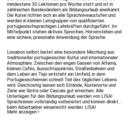
mindestens 30 Lektionen pro Woche statt und ist in
zahlreichen Bundesländern als Bildungsurlaub anerkannt.
Die Kurse richten sich an alle Sprachniveaustufen und
werden in kleinen Lerngruppen von qualifizierten
portugiesischsprachigen Lehrkräften durchgeführt. Im
Mittelpunkt stehen aktives Sprechen, Hörverstehen und
eine sichere, praxisnahe Anwendung der Sprache.
Lissabon selbst bietet eine besondere Mischung aus
traditioneller portugiesischer Kultur und internationaler
Atmosphäre. Zwischen den engen Gassen von Alfama,
kleinen Cafés, Aussichtspunkten, Straßenbahnen und
dem Leben am Tejo entsteht ein Umfeld, in dem
Portugiesischlernen schnell Teil des täglichen Lebens
wird. Gleichzeitig lassen sich Strände, Küstenorte und
Ziele wie Sintra oder Cascais gut erreichen. Alle
Unterlagen für den Bildungsurlaub werden von LISA!
Sprachreisen vollständig vorbereitet und können direkt
beim Arbeitgeber eingereicht werden. LISA!
Mehr anzeigen
Sprachreisen gehört zu den erfahrensten Anbietern für
Bildungsurlaub in Deutschland.