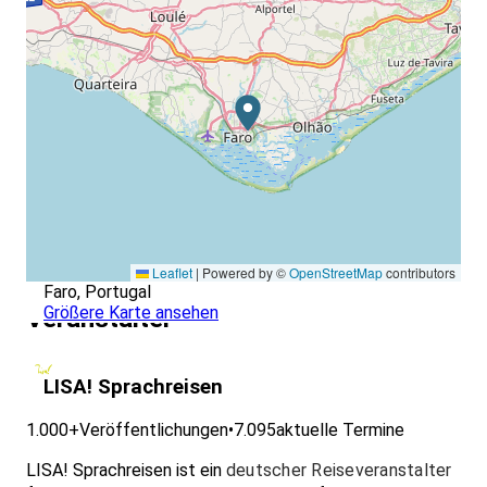
Leaflet
|
Powered by ©
OpenStreetMap
contributors
Faro, Portugal
Größere Karte ansehen
Veranstalter
LISA! Sprachreisen
1.000+
Veröffentlichungen
•
7.095
aktuelle Termine
LISA! Sprachreisen ist ein
deutscher Reiseveranstalter