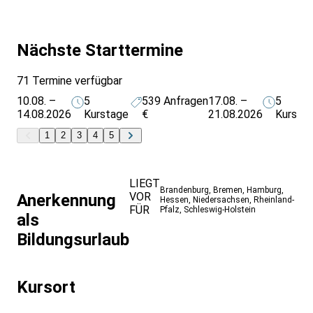
in Deutschland.
Nächste Starttermine
71 Termine verfügbar
10.08. –
5
539
Anfragen
17.08. –
5
14.08.2026
Kurstage
€
21.08.2026
Kursta
1
2
3
4
5
LIEGT
Brandenburg
,
Bremen
,
Hamburg
,
VOR
Anerkennung
Hessen
,
Niedersachsen
,
Rheinland-
FÜR
Pfalz
,
Schleswig-Holstein
als
Bildungsurlaub
Kursort