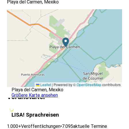
Playa del Carmen, Mexiko
Leaflet
|
Powered by ©
OpenStreetMap
contributors
Playa del Carmen, Mexiko
Größere Karte ansehen
Veranstalter
LISA! Sprachreisen
1.000+
Veröffentlichungen
•
7.095
aktuelle Termine