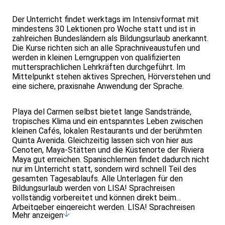
Der Unterricht findet werktags im Intensivformat mit
mindestens 30 Lektionen pro Woche statt und ist in
zahlreichen Bundesländern als Bildungsurlaub anerkannt.
Die Kurse richten sich an alle Sprachniveaustufen und
werden in kleinen Lerngruppen von qualifizierten
muttersprachlichen Lehrkräften durchgeführt. Im
Mittelpunkt stehen aktives Sprechen, Hörverstehen und
eine sichere, praxisnahe Anwendung der Sprache.
Playa del Carmen selbst bietet lange Sandstrände,
tropisches Klima und ein entspanntes Leben zwischen
kleinen Cafés, lokalen Restaurants und der berühmten
Quinta Avenida. Gleichzeitig lassen sich von hier aus
Cenoten, Maya-Stätten und die Küstenorte der Riviera
Maya gut erreichen. Spanischlernen findet dadurch nicht
nur im Unterricht statt, sondern wird schnell Teil des
gesamten Tagesablaufs. Alle Unterlagen für den
Bildungsurlaub werden von LISA! Sprachreisen
vollständig vorbereitet und können direkt beim
Arbeitgeber eingereicht werden. LISA! Sprachreisen
Mehr anzeigen
gehört zu den erfahrensten Anbietern für Bildungsurlaub