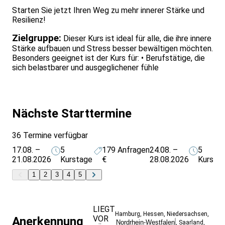
Starten Sie jetzt Ihren Weg zu mehr innerer Stärke und
Resilienz!
Zielgruppe:
Dieser Kurs ist ideal für alle, die ihre innere
Stärke aufbauen und Stress besser bewältigen möchten.
Besonders geeignet ist der Kurs für: • Berufstätige, die
sich belastbarer und ausgeglichener fühle
Nächste Starttermine
36 Termine verfügbar
17.08. –
5
179
Anfragen
24.08. –
5
21.08.2026
Kurstage
€
28.08.2026
Kursta
1
2
3
4
5
LIEGT
Hamburg
,
Hessen
,
Niedersachsen
,
VOR
Anerkennung
Nordrhein-Westfalen
,
Saarland
,