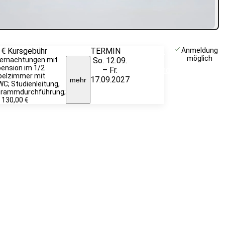
 €
Kursgebühr
TERMIN
Weitere
Anmeldung
möglich
ernachtungen mit
So. 12.09.
Infos &
pension im 1/2
– Fr.
Anmeldung
pelzimmer mit
17.09.2027
mehr
C; Studienleitung,
grammdurchführung;
 130,00 €