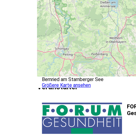
Bernried am Starnberger See
Größere Karte ansehen
Veranstalter
FO
Ges