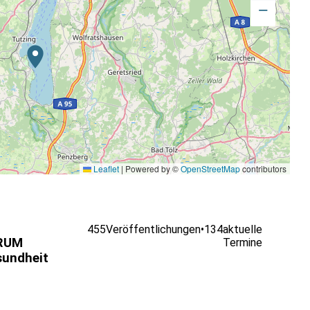
−
Leaflet
|
Powered by ©
OpenStreetMap
contributors
455
Veröffentlichungen
•
134
aktuelle
RUM
Termine
undheit