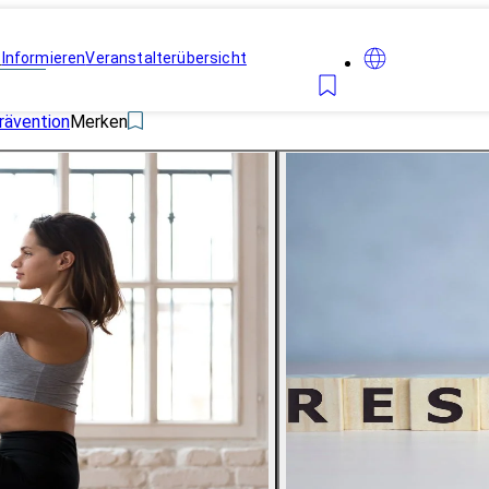
n
Informieren
Veranstalterübersicht
rävention
Merken