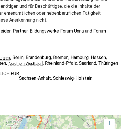
enötigen und für Beschäftigte, die die Inhalte der
r ehrenamtlichen oder nebenberuflichen Tätigkeit
diese Anerkennung nicht.
r beiden Partner-Bildungswerke Forum Unna und Forum
,
Berlin
,
Brandenburg
,
Bremen
,
Hamburg
,
Hessen
,
mberg
sen
,
,
Rheinland-Pfalz
,
Saarland
,
Thüringen
Nordrhein-Westfalen
LICH FÜR
Sachsen-Anhalt
,
Schleswig-Holstein
+