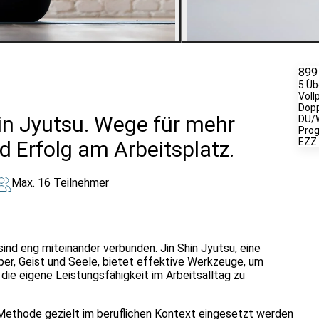
3
Bilder ansehen
899
5 Üb
Voll
Dop
hin Jyutsu. Wege für mehr
DU/W
Pro
EZZ:
d Erfolg am Arbeitsplatz.
Max. 16 Teilnehmer
sind eng miteinander verbunden. Jin Shin Jyutsu, eine
rper, Geist und Seele, bietet effektive Werkzeuge, um
 die eigene Leistungsfähigkeit im Arbeitsalltag zu
e Methode gezielt im beruflichen Kontext eingesetzt werden