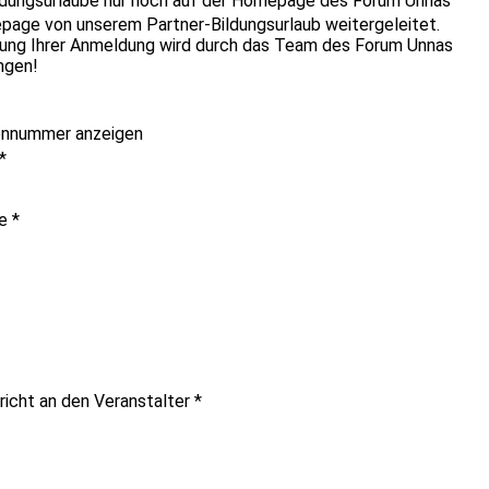
ldungsurlaube nur noch auf der Homepage des Forum Unnas
epage von unserem Partner-Bildungsurlaub weitergeleitet.
itung Ihrer Anmeldung wird durch das Team des Forum Unnas
ngen!
onnummer anzeigen
*
me
*
richt an den Veranstalter
*