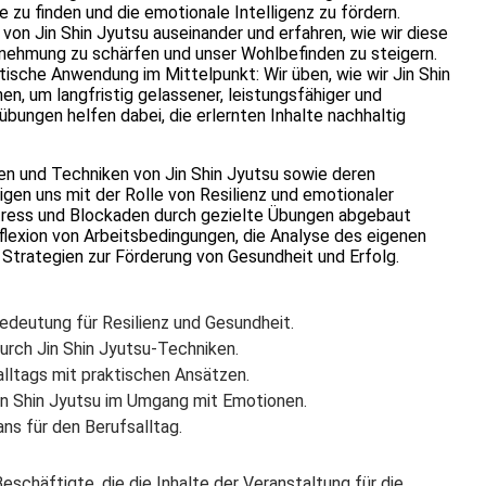
e zu finden und die emotionale Intelligenz zu fördern.
on Jin Shin Jyutsu auseinander und erfahren, wie wir diese
nehmung zu schärfen und unser Wohlbefinden zu steigern.
tische Anwendung im Mittelpunkt: Wir üben, wie wir Jin Shin
en, um langfristig gelassener, leistungsfähiger und
übungen helfen dabei, die erlernten Inhalte nachhaltig
n und Techniken von Jin Shin Jyutsu sowie deren
igen uns mit der Rolle von Resilienz und emotionaler
 Stress und Blockaden durch gezielte Übungen abgebaut
flexion von Arbeitsbedingungen, die Analyse des eigenen
r Strategien zur Förderung von Gesundheit und Erfolg.
Bedeutung für Resilienz und Gesundheit.
urch Jin Shin Jyutsu-Techniken.
alltags mit praktischen Ansätzen.
Jin Shin Jyutsu im Umgang mit Emotionen.
ans für den Berufsalltag.
eschäftigte, die die Inhalte der Veranstaltung für die