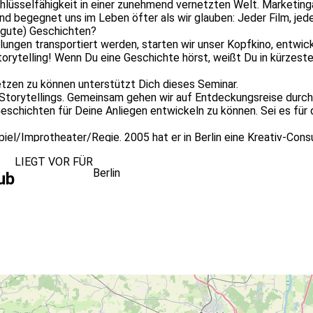
chlüsselfähigkeit in einer zunehmend vernetzten Welt. Marketin
und begegnet uns im Leben öfter als wir glauben: Jeder Film, jed
(gute) Geschichten?
ählungen transportiert werden, starten wir unser Kopfkino, entwic
rytelling! Wenn Du eine Geschichte hörst, weißt Du in kürzester Z
tzen zu können unterstützt Dich dieses Seminar.
Storytellings. Gemeinsam gehen wir auf Entdeckungsreise durch d
chichten für Deine Anliegen entwickeln zu können. Sei es für d
l/Improtheater/Regie. 2005 hat er in Berlin eine Kreativ-Consul
LIEGT VOR FÜR
er Bildungszeitgesetzes - BiZeitG (GVBl. vom 05.07.2021 S. 849)
Berlin
ub