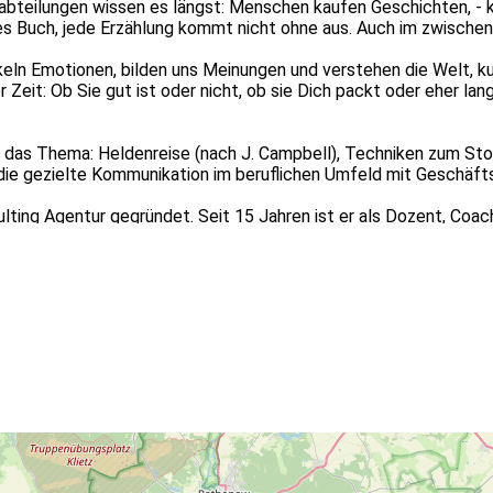
gabteilungen wissen es längst: Menschen kaufen Geschichten, - 
es Buch, jede Erzählung kommt nicht ohne aus. Auch im zwischenme
keln Emotionen, bilden uns Meinungen und verstehen die Welt, kur
eit: Ob Sie gut ist oder nicht, ob sie Dich packt oder eher lang
as Thema: Heldenreise (nach J. Campbell), Techniken zum Storyte
ie gezielte Kommunikation im beruflichen Umfeld mit Geschäftsp
ting Agentur gegründet. Seit 15 Jahren ist er als Dozent, Coach
 als Bildungsveranstaltung im Sinne der beruflichen Weiterbildu