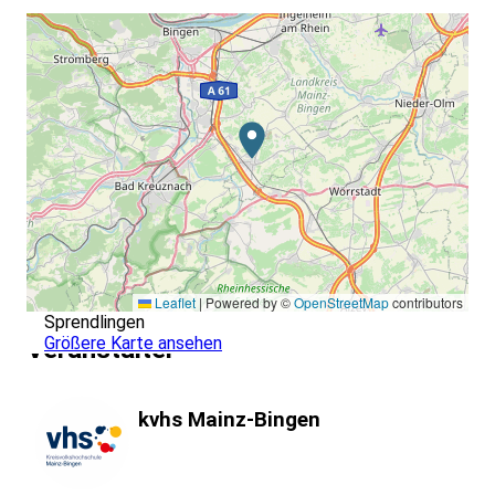
Leaflet
|
Powered by ©
OpenStreetMap
contributors
Sprendlingen
Größere Karte ansehen
Veranstalter
kvhs Mainz-Bingen