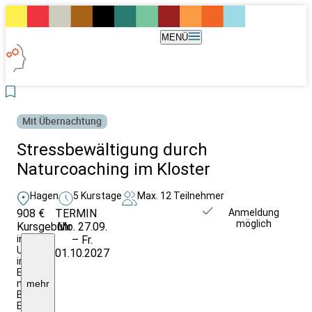
MENÜ
Mit Übernachtung
Stressbewältigung durch
Naturcoaching im Kloster
Hagen
5 Kurstage
Max. 12 Teilnehmer
908 €
TERMIN
Unverbindlich
Anmeldung
möglich
Kursgebühr
Mo. 27.09.
anfragen
inkl.
– Fr.
U/Verpfl.
01.10.2027
im
EZ
mit
mehr
Bad.
Ermäßigung