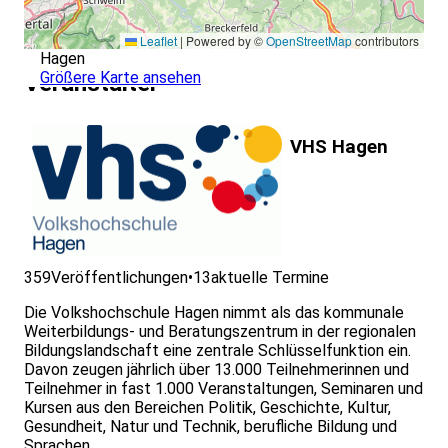
Leaflet
|
Powered by ©
OpenStreetMap
contributors
Hagen
Größere Karte ansehen
Veranstalter
VHS Hagen
359
Veröffentlichungen
•
13
aktuelle Termine
Die Volkshochschule Hagen nimmt als das kommunale
Weiterbildungs- und Beratungszentrum in der regionalen
Bildungslandschaft eine zentrale Schlüsselfunktion ein.
Davon zeugen jährlich über 13.000 Teilnehmerinnen und
Teilnehmer in fast 1.000 Veranstaltungen, Seminaren und
Kursen aus den Bereichen Politik, Geschichte, Kultur,
Gesundheit, Natur und Technik, berufliche Bildung und
Sprachen.