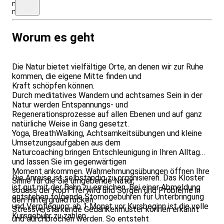
nicht
mögl.
Worum es geht
Die Natur bietet vielfältige Orte, an denen wir zur Ruhe
kommen, die eigene Mitte finden und
Kraft schöpfen können.
Durch meditatives Wandern und achtsames Sein in der
Natur werden Entspannungs- und
Regenerationsprozesse auf allen Ebenen und auf ganz
natürliche Weise in Gang gesetzt.
Yoga, BreathWalking, Achtsamkeitsübungen und kleine
Umsetzungsaufgaben aus dem
Naturcoaching bringen Entschleunigung in Ihren Alltag
und lassen Sie im gegenwärtigen
Moment ankommen. Wahrnehmungsübungen öffnen Ihre
Die Anreise ist selbständig zu organisieren. Das Kloster
Sinne für die Sie umgebende Natur,
ist gut mit der Bahn zu erreichen. Bei einer Abmeldung
sodass der Kopf frei wird und Sorgen und Probleme in
entstehen folgende Stornogebühren für Unterbringung
den Hintergrund rücken.
und Verpflegung: ab 1 Monat vor Kursbeginn ist die volle
Stressverstärkende Gedankenmuster können erkannt
Kursgebühr zu zahlen.
und durchbrochen werden. So entsteht