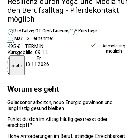
Resilienz durch Yoga und Media für
den Berufsalltag - Pferdekontakt
möglich
Bad Belzig OT Groß Briesen
5 Kurstage
Max. 12 Teilnehmer
495 €
TERMIN
Weitere Infos &
Anmeldung
möglich
Kursgebühr
Mo. 09.11.
Anmeldung
zuzüglich
– Fr.
Unterkunft
13.11.2026
mehr
und
VP
Worum es geht
Gelassener arbeiten, neue Energie gewinnen und
langfristig gesund bleiben
Fühlst du dich im Alltag häufig gestresst oder
erschöpft?
Hohe Anforderungen im Beruf, ständige Erreichbarkeit