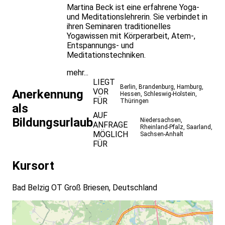
Martina Beck ist eine erfahrene Yoga-
und Meditationslehrerin. Sie verbindet in
ihren Seminaren traditionelles
Yogawissen mit Körperarbeit, Atem-,
Entspannungs- und
Meditationstechniken.
mehr...
LIEGT
Berlin
,
Brandenburg
,
Hamburg
,
VOR
Anerkennung
Hessen
,
Schleswig-Holstein
,
FÜR
Thüringen
als
AUF
Bildungsurlaub
Niedersachsen
,
ANFRAGE
Rheinland-Pfalz
,
Saarland
,
MÖGLICH
Sachsen-Anhalt
FÜR
Kursort
Bad Belzig OT Groß Briesen, Deutschland