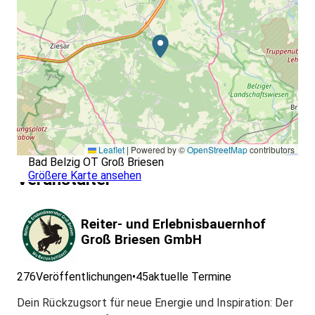
Leaflet
|
Powered by ©
OpenStreetMap
contributors
Bad Belzig OT Groß Briesen
Größere Karte ansehen
Veranstalter
Reiter- und Erlebnisbauernhof
Groß Briesen GmbH
276
Veröffentlichungen
•
45
aktuelle Termine
Dein Rückzugsort für neue Energie und Inspiration: Der