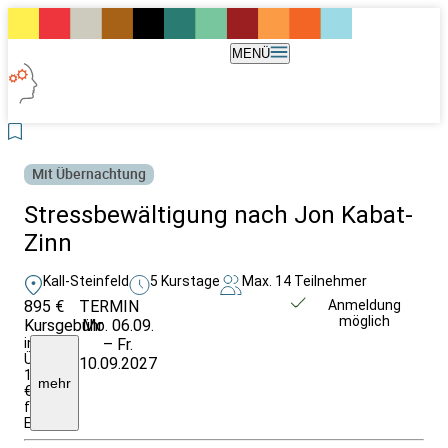
MENÜ
Mit Übernachtung
Stressbewältigung nach Jon Kabat-
Zinn
Kall-Steinfeld
5 Kurstage
Max. 14 Teilnehmer
895 €
TERMIN
Unverbindlich
Anmeldung
möglich
Kursgebühr
Mo. 06.09.
anfragen
inkl.
– Fr.
Ü/VP;
10.09.2027
1095
mehr
€
für
Einrichtungen/Firmen