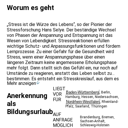
Worum es geht
„Stress ist die Würze des Lebens“, so der Pionier der
Stressforschung Hans Selye. Der beständige Wechsel
von Phasen der Anspannung und Entspannung ist das
Wesen von Lebendigkeit. Stressre­aktionen erfüllen
wichtige Schutz- und Anpassungsfunktionen und fördern
Lernprozesse. Zu einer Gefahr für die Gesundheit wird
Stress, wenn einer Anspannungsphase über einen
län­geren Zeitraum keine angemessene Erholungsphase
mehr folgt. Dann stellt sich das Gefühl ein, nur noch auf
Um­stände zu reagieren, anstatt das Leben selbst zu
bestimmen. Es entsteht ein Stresskreislauf, aus dem es
Mehr anzeigen
scheinbar keinen Ausweg mehr gibt.
LIEGT
Achtsamkeit ist eine Fähigkeit, die uns in die Lage
Baden-Württemberg
,
Berlin
,
VOR
Anerkennung
versetzen kann, Dinge, Menschen, Umstände und auch
Hamburg
,
Hessen
,
Niedersachsen
,
FÜR
uns selbst für diesen Augenblick so anzunehmen, wie sie
Nordrhein-Westfalen
als
,
Rheinland-
bzw. wir gerade sind. Das ist stressvermindernd, denn
Pfalz
,
Saarland
,
Thüringen
Bildungsurlaub
dadurch öffnet sich eine Tür, durch die wir aus dem sich
AUF
oft selbstverstär­kenden reaktiven Stresskreislauf
Brandenburg
,
Bremen
,
ANFRAGE
Sachsen-Anhalt
,
aussteigen können: Wir betreten einen Raum zwischen
MÖGLICH
Schleswig-Holstein
Reiz und Reaktion, in dem wir bewusste Entscheidungen