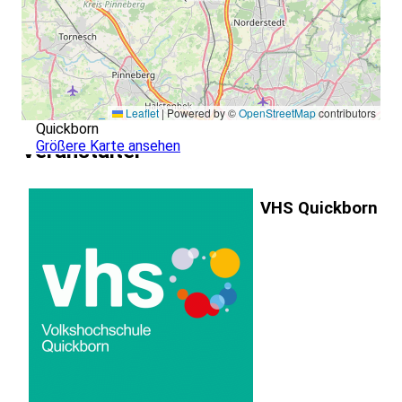
Leaflet
|
Powered by ©
OpenStreetMap
contributors
Quickborn
Größere Karte ansehen
Veranstalter
VHS Quickborn