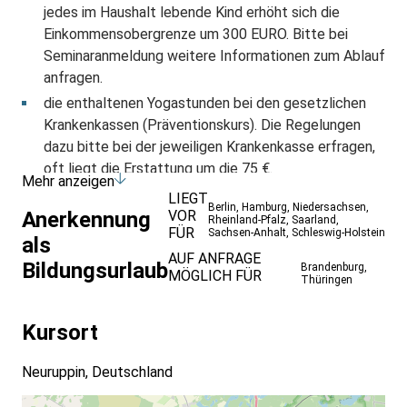
jedes im Haushalt lebende Kind erhöht sich die
Einkommensobergrenze um 300 EURO. Bitte bei
Seminaranmeldung weitere Informationen zum Ablauf
anfragen.
die enthaltenen Yogastunden bei den gesetzlichen
Krankenkassen (Präventionskurs). Die Regelungen
dazu bitte bei der jeweiligen Krankenkasse erfragen,
oft liegt die Erstattung um die 75 €.
Mehr anzeigen
LIEGT
Berlin
,
Hamburg
,
Niedersachsen
,
VOR
Anerkennung
Rheinland-Pfalz
,
Saarland
,
FÜR
Sachsen-Anhalt
,
Schleswig-Holstein
als
AUF ANFRAGE
Bildungsurlaub
Brandenburg
,
MÖGLICH FÜR
Thüringen
Kursort
Neuruppin, Deutschland