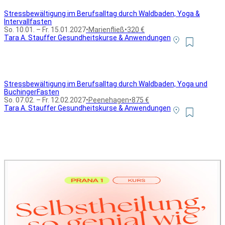
Stressbewältigung im Berufsalltag durch Waldbaden, Yoga &
Intervallfasten
So. 10.01. – Fr. 15.01.2027
•
Marienfließ
•
320 €
Tara A. Stauffer Gesundheitskurse & Anwendungen
Stressbewältigung im Berufsalltag durch Waldbaden, Yoga und
BuchingerFasten
So. 07.02. – Fr. 12.02.2027
•
Peenehagen
•
875 €
Tara A. Stauffer Gesundheitskurse & Anwendungen
Alle Bildungsurlaub Angebote