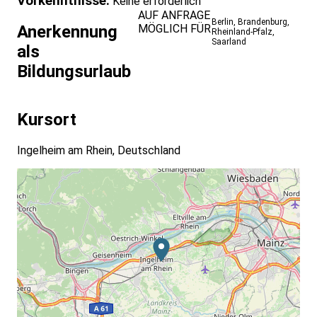
Vorkenntnisse:
Keine erforderlich
AUF ANFRAGE
Berlin
,
Brandenburg
,
MÖGLICH FÜR
Anerkennung
Rheinland-Pfalz
,
Saarland
als
Bildungsurlaub
Kursort
Ingelheim am Rhein, Deutschland