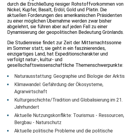
durch die Er­schließung riesiger Roh­stoff­vor­kommen von
Nickel, Kupfer, Basalt, Erdöl, Gold und Platin. Die
aktu­ellen Forde­rungen des ameri­ka­ni­schen Prä­si­den­ten
zu einer mög­lichen Über­nahme werden zwar bisher
ab­ge­lehnt, sie führen aber auf jeden Fall zu einer
Dyna­mi­sie­rung der geo­poli­tischen Be­deutung Grön­lands.
Die Studienreise findet zur Zeit der Mitter­nachts­sonne
im Sommer statt; sie geht in ein faszinierendes,
einzig­artiges Land, hat Expe­ditions­charakter und
ver­folgt natur-, kultur- und
gesell­schafts­wissen­schaft­liche Themen­schwer­punkte:
Naturausstattung: Geographie und Biologie der Arktis
Klimawandel: Gefährdung der Ökosysteme,
Agrarwirtschaft
Kulturgeschichte/Tradition und Globalisierung im 21.
Jahrhundert
Aktuelle Nutzungskonflikte: Tourismus - Ressourcen,
Bergbau - Naturschutz
Aktuelle politische Probleme und die politische