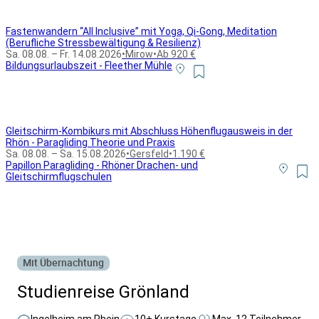
Fastenwandern “All Inclusive” mit Yoga, Qi-Gong, Meditation
(Berufliche Stressbewältigung & Resilienz)
Sa. 08.08. – Fr. 14.08.2026
•
Mirow
•
Ab 920 €
Bildungsurlaubszeit - Fleether Mühle
Gleitschirm-Kombikurs mit Abschluss Höhenflugausweis in der
Rhön - Paragliding Theorie und Praxis
Sa. 08.08. – Sa. 15.08.2026
•
Gersfeld
•
1.190 €
Papillon Paragliding - Rhöner Drachen- und
Gleitschirmflugschulen
Alle Bildungsurlaub Angebote
Mit Übernachtung
Studienreise Grönland
Ingelheim am Rhein
10+ Kurstage
Max. 12 Teilnehmer