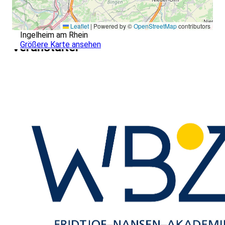
Leaflet
|
Powered by ©
OpenStreetMap
contributors
Ingelheim am Rhein
Größere Karte ansehen
Veranstalter