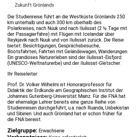
Zukunft Grönlands
Die Studienreise führt an die Westküste Grönlands 250
km unterhalb und auch 300 km oberhalb des
Polarkreises, nach Nuuk und nach Ilulissat (2 ½ Tage mit
der Passagierfähre) mit Flügen mit Icelandair über
Reykjavik nach Nuuk und von Ilulissat zurück. Die Reise
bietet: Besichtigungen, Gesprächsbesuche,
Bootsfahrten, Fahrten mit Geländewagen, Wanderungen.
Ein grandioses Naturerleben sind der Ilulissat-Eisfjord
(UNESCO-Weltnaturerbe) und der Ilulissat-Gletscher.
Ihr Reiseleiter
Prof. Dr. Volker Wilhelmi ist Hono­rar­professor für
Didak­tik der Erd­kunde am Geo­gra­phi­schen Institut der
Johannes Guten­berg-Universität Mainz. Für die FNA hat
der ehemalige Lehrer bereits eine ganze Reihe von
Studien­reisen durch­geführt, u.a. nach Ruanda, Usbekistan
und Sibirien. Und auch Grönland hat er schon früher für
die FNA bereist.
Zielgruppe:
Erwachsene