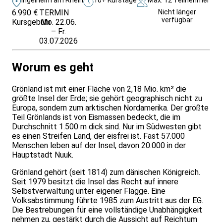
6.990 €
TERMIN
Unverbindlich
Nicht länger
verfügbar
Kursgebühr
Mo. 22.06.
anfragen
– Fr.
03.07.2026
Worum es geht
Grönland ist mit einer Fläche von 2,18 Mio. km² die
größte Insel der Erde; sie ge­hört geo­graphisch nicht zu
Europa, son­dern zum ark­ti­schen Nord­amerika. Der größte
Teil Grön­lands ist von Eis­massen be­deckt, die im
Durch­schnitt 1.500 m dick sind. Nur im Süd­westen gibt
es einen Streifen Land, der eis­frei ist. Fast 57.000
Menschen leben auf der Insel, davon 20.000 in der
Hauptstadt Nuuk.
Grönland gehört (seit 1814) zum däni­schen König­reich.
Seit 1979 besitzt die Insel das Recht auf innere
Selbst­ver­wal­tung unter eigener Flagge. Eine
Volks­ab­stimmung führte 1985 zum Austritt aus der EG.
Die Be­stre­bun­gen für eine voll­stän­dige Un­ab­hängig­keit
nehmen zu, ge­stärkt durch die Aus­sicht auf Reich­tum