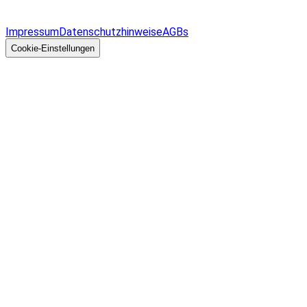
Überblick
Allgemeines
Impressum
Datenschutzhinweise
AGBs
© 2026 EGcom
GmbH
Cookie-Einstellungen