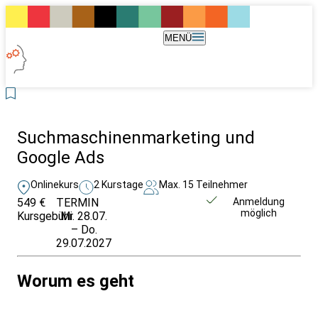
MENÜ
Suchmaschinenmarketing und
Google Ads
Onlinekurs
2 Kurstage
Max. 15 Teilnehmer
549 €
TERMIN
Weitere Infos &
Anmeldung
möglich
Kursgebühr
Mi. 28.07.
Anmeldung
– Do.
29.07.2027
Worum es geht