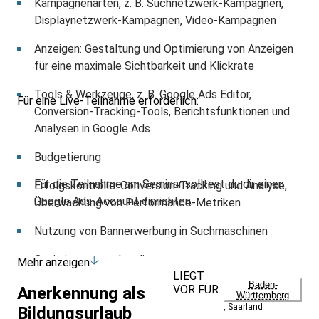
Kampagnenarten, z. B. Suchnetzwerk-Kampagnen,
Displaynetzwerk-Kampagnen, Video-Kampagnen
Anzeigen: Gestaltung und Optimierung von Anzeigen
für eine maximale Sichtbarkeit und Klickrate
Tools & Werkzeuge, z. B. Google Ads Editor,
Für eine Live-Teilnahme erforderlich:
Conversion-Tracking-Tools, Berichtsfunktionen und
Analysen in Google Ads
Budgetierung
Für die Teilnahme am Seminar solltest du dir einen
Erfolgskontrolle: Conversion-Tracking und Analyse,
Google Ads-Account einrichten.
Überwachung von Performance-Metriken
Nutzung von Bannerwerbung in Suchmaschinen
Optimierung von Landingpages
Mehr anzeigen
LIEGT
Baden-
Tracking-Tools: Vorstellung von Tools zur
VOR FÜR
Anerkennung als
Württemberg
Nachverfolgung und Analyse von Klicks, Conversions
,
Saarland
Bildungsurlaub