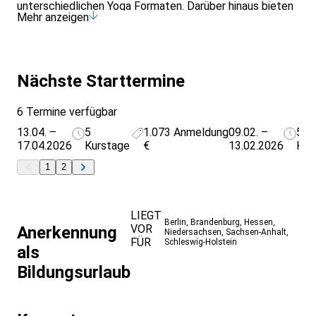
unterschiedlichen Yoga Formaten. Darüber hinaus bieten
Mehr anzeigen
Qi Gong und das Eintauchen in diverse
Entspannungsmethoden einen Einblick auf
unterschiedliche Weise, Kraft zu tanken. In den
Theorieeinheiten wird unter anderem das Thema Stress
behandelt und wie wir diesem auf körperlicher und
Nächste Starttermine
mentaler Ebene begegnen können. Viele der Einheiten
finden draußen statt, hier erholen und trainieren wir am
6 Termine verfügbar
Strand von Westerland.
13.04. –
5
1.073
Anmeldung
09.02. –
5
17.04.2026
Kurstage
€
13.02.2026
Kur
1
2
LIEGT
Berlin
,
Brandenburg
,
Hessen
,
VOR
Anerkennung
Niedersachsen
,
Sachsen-Anhalt
,
FÜR
Schleswig-Holstein
als
Bildungsurlaub