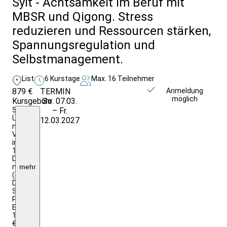
Sylt - Achtsamkeit im Beruf mit
MBSR und Qigong. Stress
reduzieren und Ressourcen stärken,
Spannungsregulation und
Selbstmanagement.
List
6 Kurstage
Max. 16 Teilnehmer
879 €
TERMIN
Weitere Infos &
Anmeldung
möglich
Kursgebühr
So. 07.03.
Anmeldung
5
– Fr.
Übernachtungen
12.03.2027
mit
Vollpension
im
1/2
Doppelzimmer
mit
mehr
(externer)
DU/WC;
Studienleitung,
Programmdurchführung;
EZZ:
120,00
€