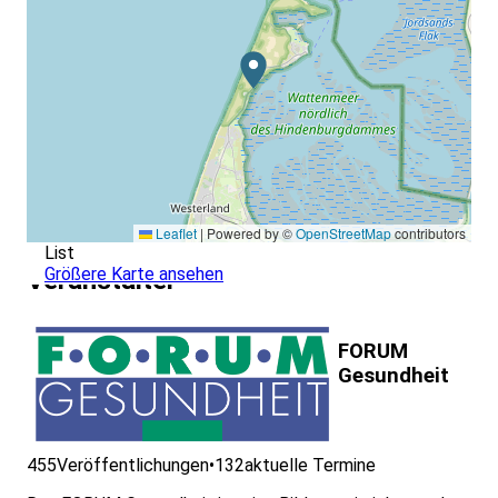
Leaflet
|
Powered by ©
OpenStreetMap
contributors
List
Größere Karte ansehen
Veranstalter
FORUM
Gesundheit
455
Veröffentlichungen
•
132
aktuelle Termine