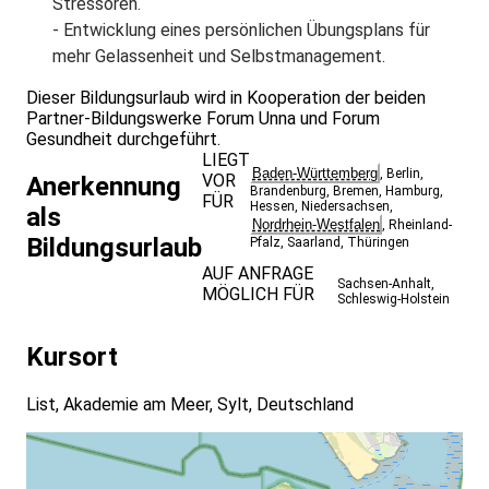
Stressoren.
- Entwicklung eines persönlichen Übungsplans für
mehr Gelassenheit und Selbstmanagement.
Dieser Bildungsurlaub wird in Kooperation der beiden
Partner-Bildungswerke Forum Unna und Forum
Gesundheit durchgeführt.
LIEGT
Baden-Württemberg
,
Berlin
,
VOR
Anerkennung
Brandenburg
,
Bremen
,
Hamburg
,
FÜR
Hessen
,
Niedersachsen
,
als
Nordrhein-Westfalen
,
Rheinland-
Bildungsurlaub
Pfalz
,
Saarland
,
Thüringen
AUF ANFRAGE
Sachsen-Anhalt
,
MÖGLICH FÜR
Schleswig-Holstein
Kursort
List, Akademie am Meer, Sylt, Deutschland