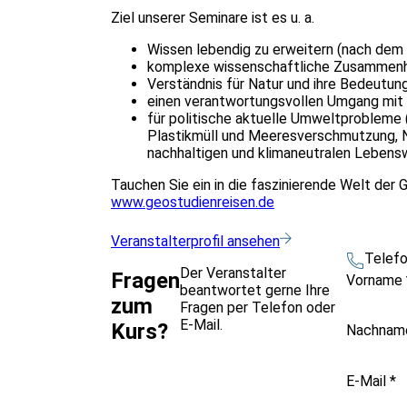
Ziel unserer Seminare ist es u. a.
Wissen lebendig zu erweitern (nach dem 
komplexe wissenschaftliche Zusammenhä
Verständnis für Natur und ihre Bedeutung
einen verantwortungsvollen Umgang mit 
für politische aktuelle Umweltprobleme 
Plastikmüll und Meeresverschmutzung, Na
nachhaltigen und klimaneutralen Lebens
Tauchen Sie ein in die faszinierende Welt der
www.geostudienreisen.de
Veranstalterprofil ansehen
Telef
Der Veranstalter
Fragen
Vorname
beantwortet gerne Ihre
zum
Fragen per Telefon oder
E-Mail.
Kurs?
Nachna
E-Mail
*