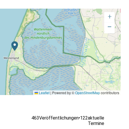
+
−
Leaflet
|
Powered by ©
OpenStreetMap
contributors
463
Veröffentlichungen
•
122
aktuelle
Termine