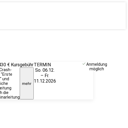
430 €
Kursgebühr
TERMIN
Unverbindlich
Anmeldung
möglich
. Crash-
So. 06.12.
anfragen
 "Erste
– Fr.
e" und
11.12.2026
liche
mehr
eitung
h die
narleitung