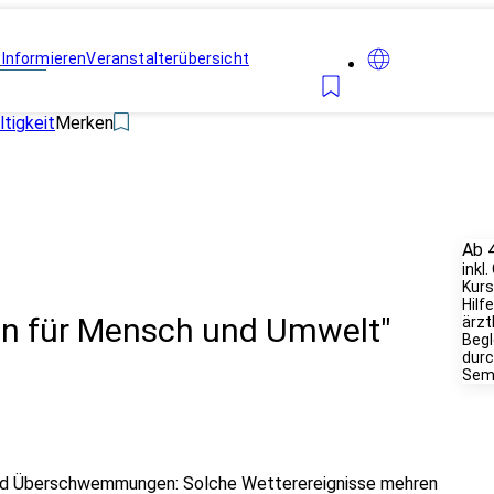
n
Informieren
Veranstalterübersicht
tigkeit
Merken
Ab 
inkl
Kurs
Hilf
gen für Mensch und Umwelt"
ärzt
Begl
durc
Semi
und Überschwemmungen: Solche Wetterereignisse mehren