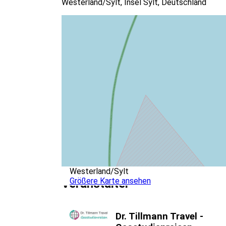
Westerland/Sylt, Insel Sylt, Deutschland
Westerland/Sylt
Größere Karte ansehen
Veranstalter
Dr. Tillmann Travel -