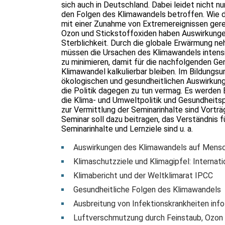
sich auch in Deutschland. Dabei leidet nicht 
den Folgen des Klimawandels betroffen. Wie 
mit einer Zunahme von Extremereignissen ger
Ozon und Stickstoffoxiden haben Auswirkungen
Sterblichkeit. Durch die globale Erwärmung ne
müssen die Ursachen des Klimawandels intens
zu minimieren, damit für die nachfolgenden Ge
Klimawandel kalkulierbar bleiben. Im Bildungsu
ökologischen und gesundheitlichen Auswirkung
die Politik dagegen zu tun vermag. Es werden 
die Klima- und Umweltpolitik und Gesundheits
zur Vermittlung der Seminarinhalte sind Vorträ
Seminar soll dazu beitragen, das Verständnis 
Seminarinhalte und Lernziele sind u. a.
Auswirkungen des Klimawandels auf Mens
Klimaschutzziele und Klimagipfel: Internat
Klimabericht und der Weltklimarat IPCC
Gesundheitliche Folgen des Klimawandels
Ausbreitung von Infektionskrankheiten inf
Luftverschmutzung durch Feinstaub, Ozon 