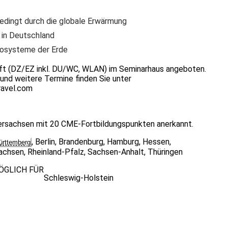
edingt durch die globale Erwärmung
 in Deutschland
kosysteme der Erde
nft (DZ/EZ inkl. DU/WC, WLAN) im Seminarhaus angeboten.
nd weitere Termine finden Sie unter
ravel.com
dersachsen mit 20 CME-Fortbildungspunkten anerkannt.
,
Berlin
,
Brandenburg
,
Hamburg
,
Hessen
,
rttemberg
achsen
,
Rheinland-Pfalz
,
Sachsen-Anhalt
,
Thüringen
ÖGLICH FÜR
Schleswig-Holstein