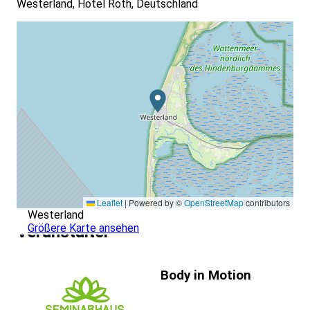
Westerland, Hotel Roth, Deutschland
Leaflet
|
Powered by ©
OpenStreetMap
contributors
Westerland
Größere Karte ansehen
Veranstalter
Body in Motion