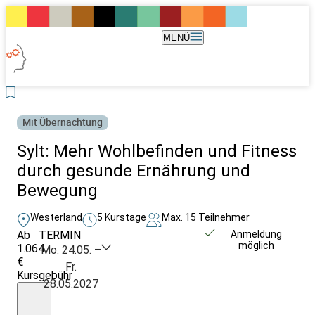
MENÜ
Mit Übernachtung
Sylt: Mehr Wohlbefinden und Fitness
durch gesunde Ernährung und
Bewegung
Westerland
5 Kurstage
Max. 15 Teilnehmer
Ab
TERMIN
Weitere Infos &
Anmeldung
möglich
1.064
Anmeldung
Mo. 24.05. –
€
Fr.
Kursgebühr
28.05.2027
inkl.4
ÜN/HP/Kurs
im