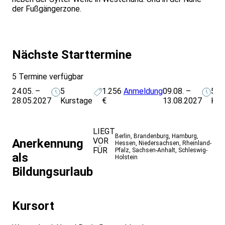
der Fußgängerzone.
Nächste Starttermine
5 Termine verfügbar
24.05. –
5
1.256
Anmeldung
09.08. –
5
28.05.2027
Kurstage
€
13.08.2027
Kur
LIEGT
Berlin
,
Brandenburg
,
Hamburg
,
VOR
Anerkennung
Hessen
,
Niedersachsen
,
Rheinland-
FÜR
Pfalz
,
Sachsen-Anhalt
,
Schleswig-
als
Holstein
Bildungsurlaub
Kursort