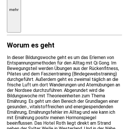
EZ/
bei
mehr
2er
Belegung
DZ
gratis
Meerblick
Worum es geht
In dieser Bildungswoche geht es um das Erlernen von
Entspannungsmethoden für den Alltag mit Qi Gong. Im
Bewegungsteil werden Übungen aus der Rückenfitness,
Pilates und dem Faszientraining (Bindegewebstraining)
durchgeführt. Außerdem geht es zweimal täglich an die
frische Luft um dort Wanderungen und Atemübungen an
der Nordsee durchzuführen. Abgerundet wird die
Bildungswoche mit Theorieeinheiten zum Thema
Ernährung. Es geht um den Bereich der Grundlagen einer
gesunden , vitalstoffreichen und energiespendenden
Ernährung, Ernährungsfehler im Alltag und wie kann ich
mit Ernährung positiv meinen Hormonspiegel
beeinflussen. Das Hotel Roth liegt direkt am Strand
neben der Sylter Welle in Westerland. Und in der Nähe