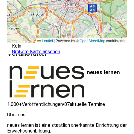
Leaflet
|
Powered by ©
OpenStreetMap
contributors
Köln
Größere Karte ansehen
Veranstalter
neues lernen
1.000+
Veröffentlichungen
•
87
aktuelle Termine
Über uns
neues lernen ist eine staatlich anerkannte Einrichtung der
Erwachsenenbildung.