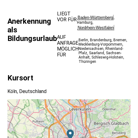
Auftrages - Das eigene Rollen-Selbstverständnis im
Projekt: Mindset und Haltung - Planvolles Vorgehen in
LIEGT
allen Phasen - Kennenlernen und Erproben relevanter
Baden-Württemberg
,
VOR FÜR
Anerkennung
Methoden - Best Practices und Umgang mit
Hamburg
,
Widerständen und Stolpersteinen
Nordrhein-Westfalen
als
Bildungsurlaub
AUF
Berlin
,
Brandenburg
,
Bremen
,
ANFRAGE
Mecklenburg-Vorpommern
,
MÖGLICH
Niedersachsen
,
Rheinland-
Pfalz
,
Saarland
,
Sachsen-
FÜR
Anhalt
,
Schleswig-Holstein
,
Thüringen
Kursort
Köln, Deutschland