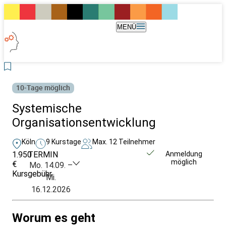
MENÜ
10-Tage möglich
Systemische
Organisationsentwicklung
Köln
9 Kurstage
Max. 12 Teilnehmer
1.950
TERMIN
Weitere Infos &
Anmeldung
möglich
€
Anmeldung
Mo. 14.09. –
Kursgebühr
Mi.
16.12.2026
Worum es geht