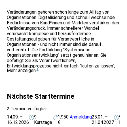
Veränderungen gehören schon lange zum Alltag von
Organisationen. Digitalisierung und schnell wechselnde
Bedürfnisse von Kund*innen und Märkten verstärken den
Veränderungsdruck. Immer schnellerer Wandel
verursacht komplexe und herausfordernde
Gestaltungsaufgaben für Verantwortliche in
Organisationen - und nicht immer sind sie darauf
vorbereitet. Die Fortbildung "Systemische
Organisationsentwicklung" setzt genau hier an: Sie
befähigt Sie als Verantwortliche*n,
Entwicklungsprozesse nicht einfach "laufen zu lassen",
Mehr anzeigen
sondern gezielt zu steuern mit systemischen Methoden
aus Organisationsentwicklung und Change Management
– und so die Ressourcen einer Organisation zu
identifizieren, zu aktivieren und zu nutzen. So gelingen
Veränderungen unter Einbeziehung des gesamten
Nächste Starttermine
Systems, seiner Strukturen und Prozesse sowie die
konsequente Einbindung aller Beteiligten.
2 Termine verfügbar
Schwerpunktthemen: - Change Management und
Organisationsentwicklung "OE" – eine Einführung -
14.09. –
9
1.950
Anmeldung
25.01. –
9
Systemisch versus agil – Gemeinsamkeiten und
16.12.2026
Kurstage
€
21.04.2027
Kur
Unterschiede - Phasen in der OE und die Bedeutung des