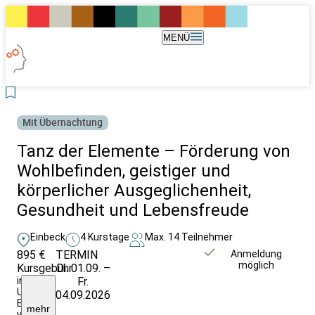
MENÜ
Mit Übernachtung
Tanz der Elemente – Förderung von
Wohlbefinden, geistiger und
körperlicher Ausgeglichenheit,
Gesundheit und Lebensfreude
Einbeck
4 Kurstage
Max. 14 Teilnehmer
895 €
TERMIN
Weitere Infos &
Anmeldung
möglich
Kursgebühr
Di. 01.09. –
Anmeldung
inkl.
Fr.
Unterkunft
04.09.2026
EZ/VP
mehr
von