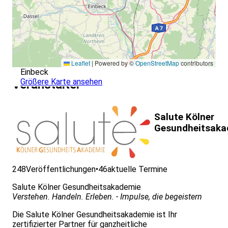
Leaflet
|
Powered by ©
OpenStreetMap
contributors
Einbeck
Größere Karte ansehen
Veranstalter
Salute Kölner
Gesundheitsaka
248
Veröffentlichungen
•
46
aktuelle Termine
Salute Kölner Gesundheitsakademie
Verstehen. Handeln. Erleben. - Impulse, die begeistern
Die Salute Kölner Gesundheitsakademie ist Ihr
zertifizierter Partner für ganzheitliche