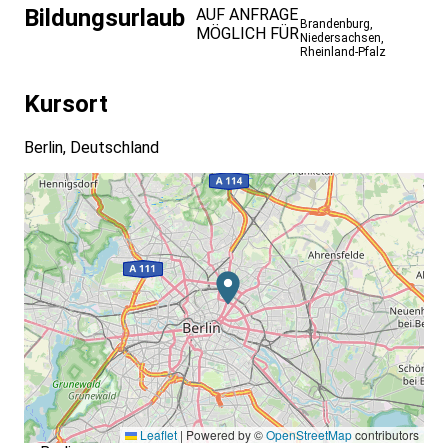
Bildungsurlaub
AUF ANFRAGE
Brandenburg
,
MÖGLICH FÜR
Niedersachsen
,
Rheinland-Pfalz
Kursort
Berlin, Deutschland
Leaflet
|
Powered by ©
OpenStreetMap
contributors