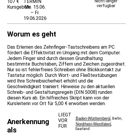
107 €
TERMIN
Weitere Infos &
Nicht länger
verfügbar
Kursgebühr
Mo. 15.06.
Anmeldung
– Fr.
19.06.2026
Worum es geht
Das Erlernen des Zehnfinger-Tastschreibens am PC
fördert die Effektivität im Umgang mit dem Computer.
Jedem Finger sind durch dessen Grundhaltung
bestimmte Buchstaben, Ziffern und Zeichen zugeordnet.
Nur so ist fehlerfreies Schreiben ohne Blickkontakt zur
Tastatur möglich. Durch Wort- und Fließtextübungen
wird Ihre Schreibsicherheit erhöht und die
Geschwindigkeit trainiert. Hinweise zu den aktuellen
Schreib- und Gestaltungsregeln (DIN 5008) runden
diesen Kurs ab. Ein hilfreiches Skript kann von der
Kursleiterin vor Ort für 5,00 € erworben werden.
LIEGT
Baden-Württemberg
,
Berlin
,
VOR
Anerkennung
Nordrhein-Westfalen
,
FÜR
als
Saarland