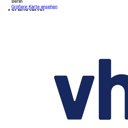
Berlin
Größere Karte ansehen
Veranstalter