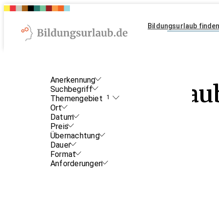
Bildungsurlaub finde
Anerkennung
Bildungsurlau
Suchbegriff
Themengebiet
1
Ort
Design
Datum
Preis
Übernachtung
Dauer
Format
Anforderungen