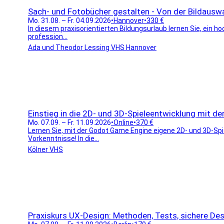
Sach- und Fotobücher gestalten - Von der Bildauswa
Mo. 31.08. – Fr. 04.09.2026
•
Hannover
•
330 €
In diesem praxisorientierten Bildungsurlaub lernen Sie, ein 
profession...
Ada und Theodor Lessing VHS Hannover
Einstieg in die 2D- und 3D-Spieleentwicklung mit 
Mo. 07.09. – Fr. 11.09.2026
•
Online
•
370 €
Lernen Sie, mit der Godot Game Engine eigene 2D- und 3D-Spi
Vorkenntnisse! In die...
Kölner VHS
Praxiskurs UX-Design: Methoden, Tests, sichere De