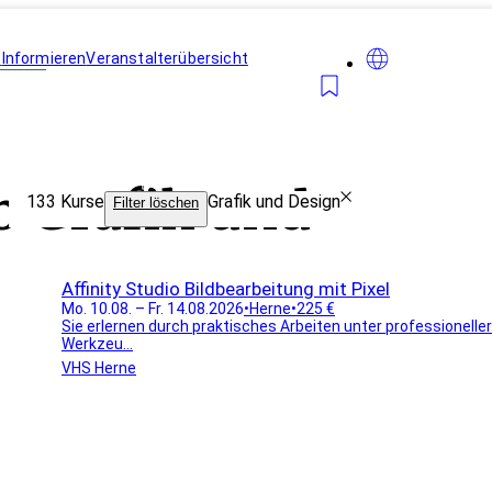
n
Informieren
Veranstalterübersicht
Karte anzeigen
b Grafik und
133
Kurse
Grafik und Design
Filter löschen
Affinity Studio Bildbearbeitung mit Pixel
Mo. 10.08. – Fr. 14.08.2026
•
Herne
•
225 €
Sie erlernen durch praktisches Arbeiten unter professionell
Werkzeu...
VHS Herne