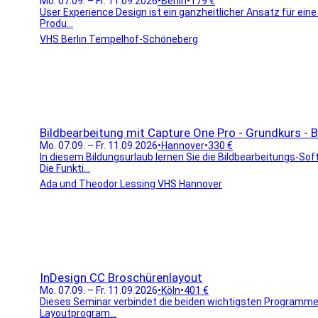
Mo. 07.09. – Fr. 11.09.2026
•
Berlin
•
179 €
User Experience Design ist ein ganzheitlicher Ansatz für ein
Produ...
VHS Berlin Tempelhof-Schöneberg
Bildbearbeitung mit Capture One Pro - Grundkurs -
Mo. 07.09. – Fr. 11.09.2026
•
Hannover
•
330 €
In diesem Bildungsurlaub lernen Sie die Bildbearbeitungs-S
Die Funkti...
Ada und Theodor Lessing VHS Hannover
InDesign CC Broschürenlayout
Mo. 07.09. – Fr. 11.09.2026
•
Köln
•
401 €
Dieses Seminar verbindet die beiden wichtigsten Programme 
Layoutprogram...