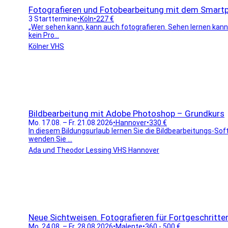
Fotografieren und Fotobearbeitung mit dem Smart
3 Starttermine
•
Köln
•
227 €
„Wer sehen kann, kann auch fotografieren. Sehen lernen kann
kein Pro...
Kölner VHS
Bildbearbeitung mit Adobe Photoshop – Grundkurs
Mo. 17.08. – Fr. 21.08.2026
•
Hannover
•
330 €
In diesem Bildungsurlaub lernen Sie die Bildbearbeitungs-So
wenden Sie ...
Ada und Theodor Lessing VHS Hannover
Neue Sichtweisen. Fotografieren für Fortgeschritte
Mo. 24.08. – Fr. 28.08.2026
•
Malente
•
360 - 500 €