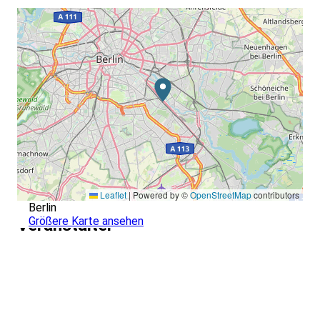
Leaflet
|
Powered by ©
OpenStreetMap
contributors
Berlin
Größere Karte ansehen
Veranstalter