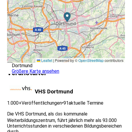
Leaflet
|
Powered by ©
OpenStreetMap
contributors
Dortmund
Größere Karte ansehen
Veranstalter
VHS Dortmund
1.000+
Veröffentlichungen
•
91
aktuelle Termine
Die VHS Dortmund, als
das
kommunale
Weiterbildungszentrum, führt jährlich mehr als 93.000
Unterrichtsstunden in verschiedenen Bildungsbereichen
durch.