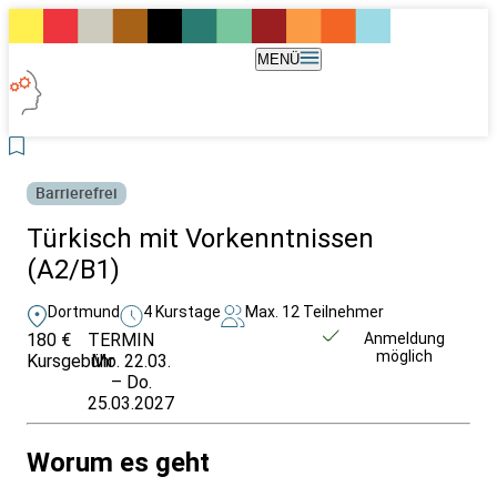
MENÜ
Barrierefrei
Türkisch mit Vorkenntnissen
(A2/B1)
Dortmund
4 Kurstage
Max. 12 Teilnehmer
180 €
TERMIN
Unverbindlich
Anmeldung
möglich
Kursgebühr
Mo. 22.03.
anfragen
– Do.
25.03.2027
Worum es geht