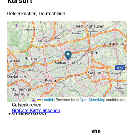
Kursort
Gelsenkirchen, Deutschland
Leaflet
|
Powered by ©
OpenStreetMap
contributors
Gelsenkirchen
Größere Karte ansehen
Veranstalter
vhs